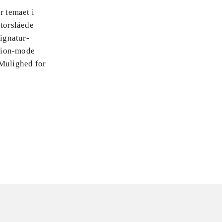
r temaet i
storslåede
signatur-
ition-mode
 Mulighed for