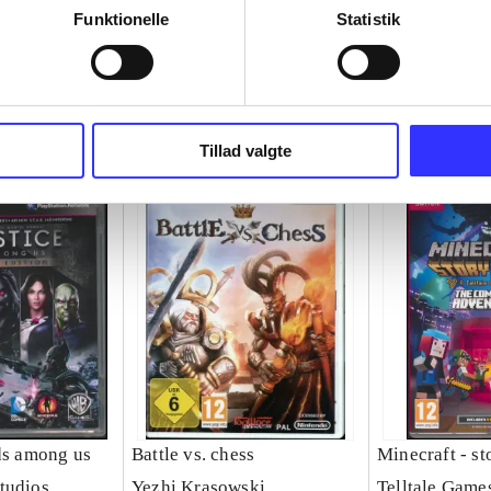
Funktionelle
Statistik
Tillad valgte
ods among us
Battle vs. chess
Minecraft - s
tudios
Yezhi Krasowski
Telltale Game