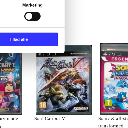
Marketing
Tillad alle
tory mode
Soul Calibur V
Sonic & all-st
transformed
s