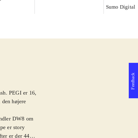
Sumo Digital
Feedback
ash. PEGI er 16,
 den højere
handler DW8 om
e er story
ter er der 44