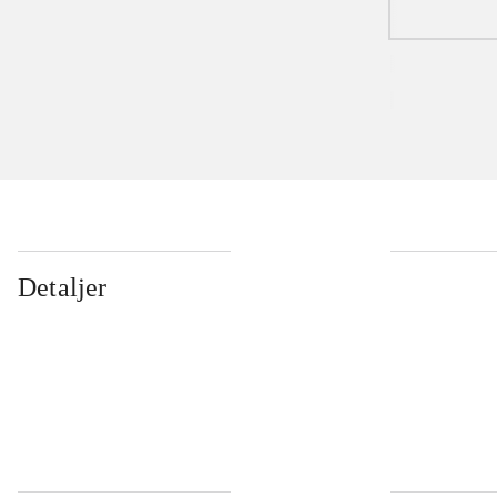
Detaljer
...
...
...
...