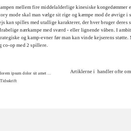
Kampen mellem fire middelalderlige kinesiske kongedømmer e
 story mode skal man vælge sit rige og kæmpe mod de øvrige i 
js kan spilles med utallige karakterer, der hver bruger deres 
drabelige nærkampe med sværd - eller lignende våben. I amb
strategiske og kamp-evner før man kan vinde kejserens støtte.
g co-op med 2 spillere.
Artiklerne i
handler ofte om
lorem ipsum dolor sit amet ...
Tidsskrift