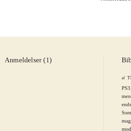
Anmeldelser (1)
Bib
T
af
PS3,
mens
ende
Som 
magt
mode