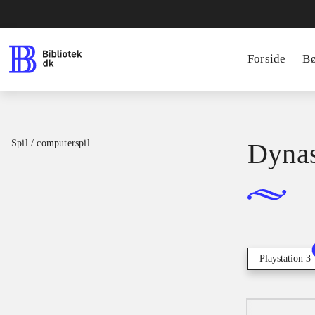
Forside
B
Spil / computerspil
Dynas
Playstation 3