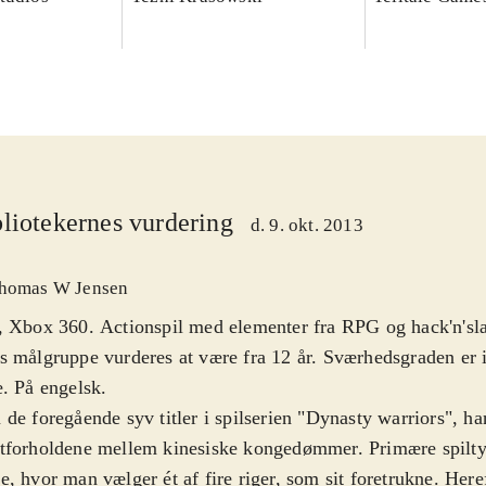
liotekernes vurdering
d. 9. okt. 2013
homas W Jensen
 Xbox 360. Actionspil med elementer fra RPG og hack'n'sl
 målgruppe vurderes at være fra 12 år. Sværhedsgraden er i
. På engelsk
.
de foregående syv titler i spilserien "Dynasty warriors", 
forholdene mellem kinesiske kongedømmer. Primære spiltyp
, hvor man vælger ét af fire riger, som sit foretrukne. Heref