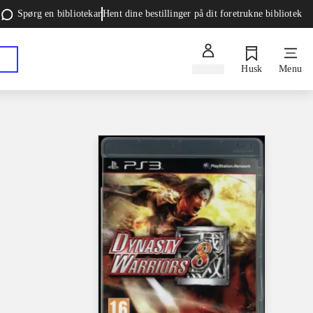
Spørg en bibliotekar
Hent dine bestillinger på dit foretrukne bibliotek
Log ind
Husk
Menu