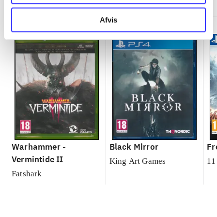
Afvis
Warhammer -
Black Mirror
Fr
Vermintide II
King Art Games
11
Fatshark