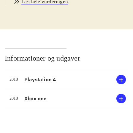
Læs hele vurderingen
hack'n slash actionspil i 3. persons
perspektiv. Spillet fortsætter seriens
kendte historiske gameplay, dog
tilføjet open world-miljø, hvor man i
højere grad selv kan bestemme
rækkefølgen af missioner og andre
gøremål. Det foregår via et stort kort
Informationer og udgaver
over Kina, hvor spilleren frit kan
vandre, ride eller sejle rundt.
Playstation 4
2018
Historien fokuserer på de steder hvor
store historiske slag har fundet sted,
dér hvor man tidsmæssigt befinder
Xbox one
2018
sig i løbet af de middelalderlige
dynastier i Kina. Hovedmissionerne
skal afsluttes før man kan avancere i
tid. Dertil er et væld af