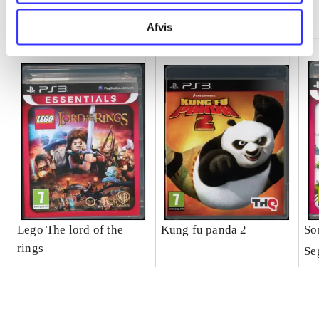
Minder om
Afvis
Lego The lord of the
Kung fu panda 2
So
rings
Se