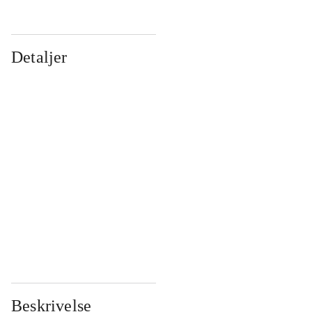
Detaljer
...
...
...
...
...
...
...
...
...
...
...
...
Beskrivelse