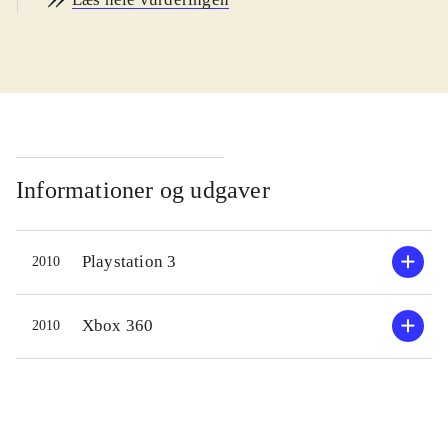
warriors" spil skal spilleren i
"Strikeforce" deltage i store slag fra
oldtidens Kina. Man vælger en
fraktion og en kinesisk heltefigur og
slippes derefter løs på slagmarken,
hvor tusinder af soldater bekæmper
hinanden. Slagene kan tage ret lang
Informationer og udgaver
tid, mens spilleren slår og hakker sig
vej gennem hundreder og atter
Playstation 3
2010
hundreder af fjender. Undervejs
tjener man erfaring og finder nyt
udstyr, så man kan forbedre sin
Xbox 360
2010
kriger inden det næste slag. Nye
funktioner inkluderer multiplayerspil
for fire spillere, nye sekundære våben
og nye kraftfulde special-angreb på