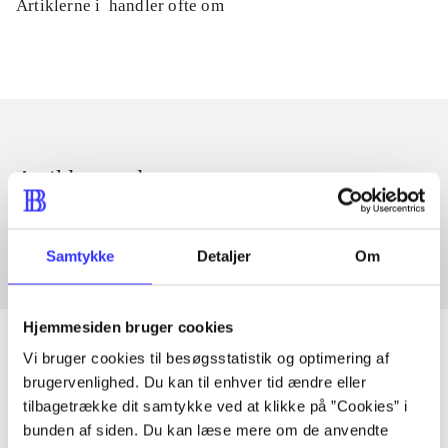
Artiklerne i
handler ofte om
Artikler med samme emner
Fra
Samtykke
Detaljer
Om
Hjemmesiden bruger cookies
Vi bruger cookies til besøgsstatistik og optimering af
brugervenlighed. Du kan til enhver tid ændre eller
Artikler
tilbagetrække dit samtykke ved at klikke på ”Cookies” i
bunden af siden. Du kan læse mere om de anvendte
Alle registrerede artikler fordelt på udgivelser