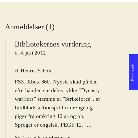
Anmeldelser (1)
Bibliotekernes vurdering
d. 4. juli 2012
Feedback
Henrik Schou
af
PS3, Xbox 360. Nyeste skud på den
efterhånden særdeles tykke "Dynasty
warriors" stamme er "Strikeforce", et
fuldblods actionspil for drenge og
piger fra omkring 12 år og op.
Sproget er engelsk. PEGi: 12
.
Som i de mange foregående "Dynasty
Læs hele vurderingen