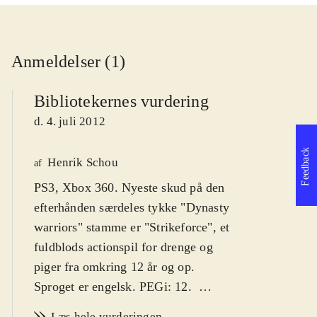
Anmeldelser (1)
Bibliotekernes vurdering
d. 4. juli 2012
Feedback
Henrik Schou
af
PS3, Xbox 360. Nyeste skud på den
efterhånden særdeles tykke "Dynasty
warriors" stamme er "Strikeforce", et
fuldblods actionspil for drenge og
piger fra omkring 12 år og op.
Sproget er engelsk. PEGi: 12
.
Som i de mange foregående "Dynasty
Læs hele vurderingen