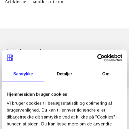
Artiklerne i
handler ofte om
Artikler med samme emner
Fra
Samtykke
Detaljer
Om
Hjemmesiden bruger cookies
Vi bruger cookies til besøgsstatistik og optimering af
brugervenlighed. Du kan til enhver tid ændre eller
Artikler
tilbagetrække dit samtykke ved at klikke på ”Cookies” i
bunden af siden. Du kan læse mere om de anvendte
Alle registrerede artikler fordelt på udgivelser