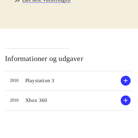
warriors" spil skal spilleren i
"Strikeforce" deltage i store slag fra
oldtidens Kina. Man vælger en
fraktion og en kinesisk heltefigur og
slippes derefter løs på slagmarken,
hvor tusinder af soldater bekæmper
hinanden. Slagene kan tage ret lang
Informationer og udgaver
tid, mens spilleren slår og hakker sig
vej gennem hundreder og atter
Playstation 3
2010
hundreder af fjender. Undervejs
tjener man erfaring og finder nyt
udstyr, så man kan forbedre sin
Xbox 360
2010
kriger inden det næste slag. Nye
funktioner inkluderer multiplayerspil
for fire spillere, nye sekundære våben
og nye kraftfulde special-angreb på