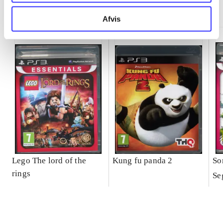
Minder om
Afvis
Lego The lord of the
Kung fu panda 2
So
rings
Se