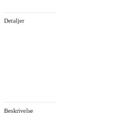
Detaljer
...
...
...
...
...
...
...
...
...
...
...
...
Beskrivelse