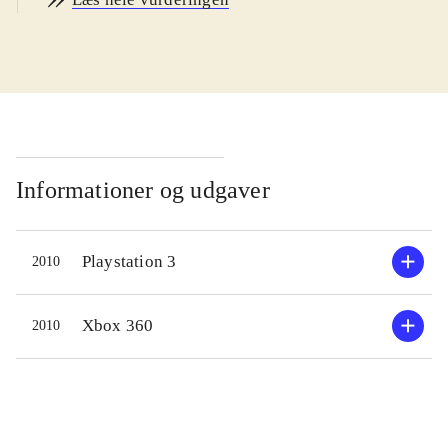
warriors" spil skal spilleren i
"Strikeforce" deltage i store slag fra
oldtidens Kina. Man vælger en
fraktion og en kinesisk heltefigur og
slippes derefter løs på slagmarken,
hvor tusinder af soldater bekæmper
hinanden. Slagene kan tage ret lang
Informationer og udgaver
tid, mens spilleren slår og hakker sig
vej gennem hundreder og atter
Playstation 3
2010
hundreder af fjender. Undervejs
tjener man erfaring og finder nyt
udstyr, så man kan forbedre sin
Xbox 360
2010
kriger inden det næste slag. Nye
funktioner inkluderer multiplayerspil
for fire spillere, nye sekundære våben
og nye kraftfulde special-angreb på