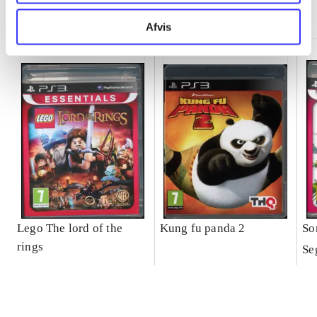
Minder om
Afvis
Lego The lord of the
Kung fu panda 2
So
rings
Se