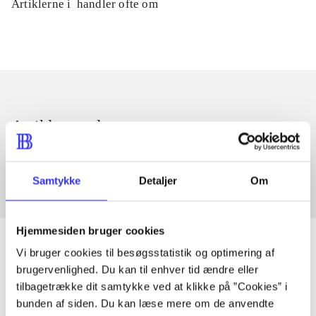
Artiklerne i
handler ofte om
Artikler med samme emner
Fra
Samtykke
Detaljer
Om
Hjemmesiden bruger cookies
Vi bruger cookies til besøgsstatistik og optimering af
brugervenlighed. Du kan til enhver tid ændre eller
Artikler
tilbagetrække dit samtykke ved at klikke på ”Cookies” i
bunden af siden. Du kan læse mere om de anvendte
Alle registrerede artikler fordelt på udgivelser