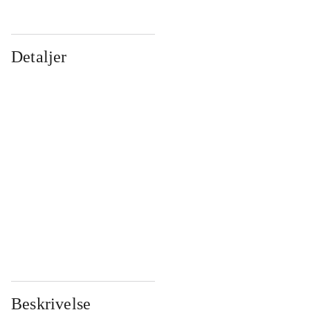
Detaljer
...
...
...
...
...
...
...
...
...
...
...
...
Beskrivelse