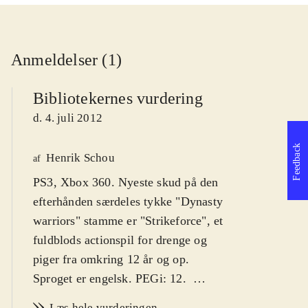
Anmeldelser (1)
Bibliotekernes vurdering
d. 4. juli 2012
Feedback
Henrik Schou
af
PS3, Xbox 360. Nyeste skud på den
efterhånden særdeles tykke "Dynasty
warriors" stamme er "Strikeforce", et
fuldblods actionspil for drenge og
piger fra omkring 12 år og op.
Sproget er engelsk. PEGi: 12
.
Som i de mange foregående "Dynasty
Læs hele vurderingen