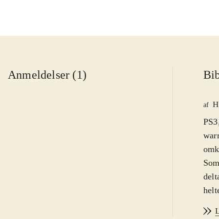
Anmeldelser (1)
Bib
H
af
PS3,
warr
omkr
Som 
delt
helt
bekæ
L
sig 