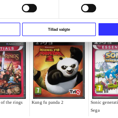
Tillad valgte
of the rings
Kung fu panda 2
Sonic generat
Sega