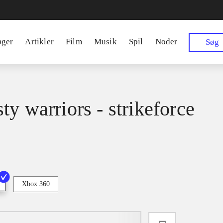
øger
Artikler
Film
Musik
Spil
Noder
Søg
ty warriors - strikeforce
Xbox 360