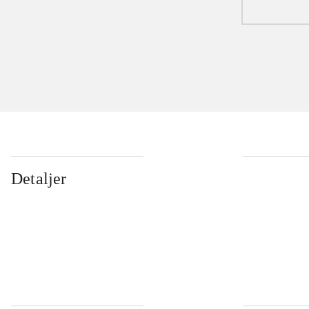
Detaljer
...
...
...
...