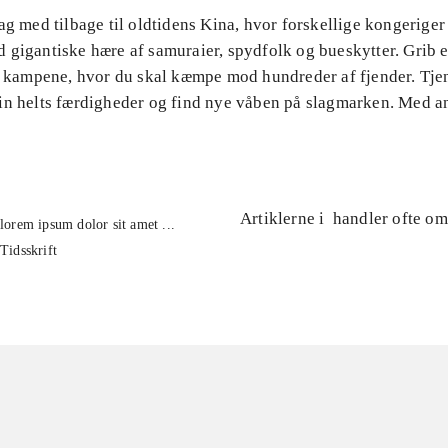
ag med tilbage til oldtidens Kina, hvor forskellige kongeriger
 gigantiske hære af samuraier, spydfolk og bueskytter. Grib 
 i kampene, hvor du skal kæmpe mod hundreder af fjender. Tjen
in helts færdigheder og find nye våben på slagmarken. Med a
.
Artiklerne i
handler ofte om
lorem ipsum dolor sit amet ...
Tidsskrift