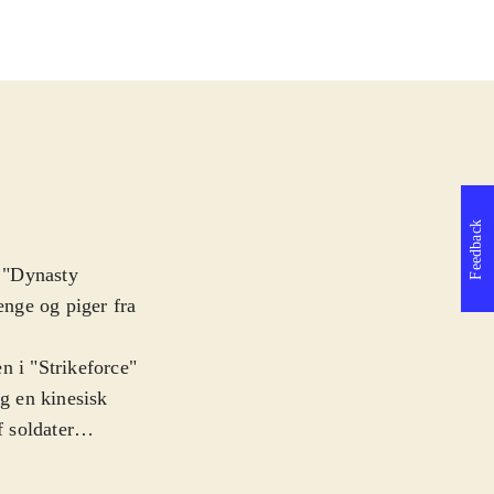
Feedback
 "Dynasty
enge og piger fra
n i "Strikeforce"
og en kinesisk
f soldater
n slår og hakker
ejs tjener man