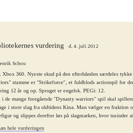
liotekernes vurdering
d. 4. juli 2012
enrik Schou
 Xbox 360. Nyeste skud på den efterhånden særdeles tykke
iors" stamme er "Strikeforce", et fuldblods actionspil for dr
ing 12 år og op. Sproget er engelsk. PEGi: 12
.
i de mange foregående "Dynasty warriors" spil skal spillere
age i store slag fra oldtidens Kina. Man vælger en fraktion 
efigur og slippes derefter løs på slagmarken, hvor tusinder a
mper hinanden. Slagene kan tage ret lang tid, mens spillere
æs hele vurderingen
vej gennem hundreder og atter hundreder af fjender. Underv