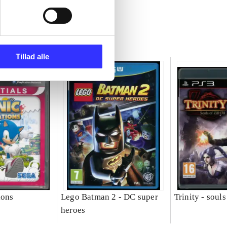
Tillad alle
ions
Lego Batman 2 - DC super
Trinity - souls 
heroes