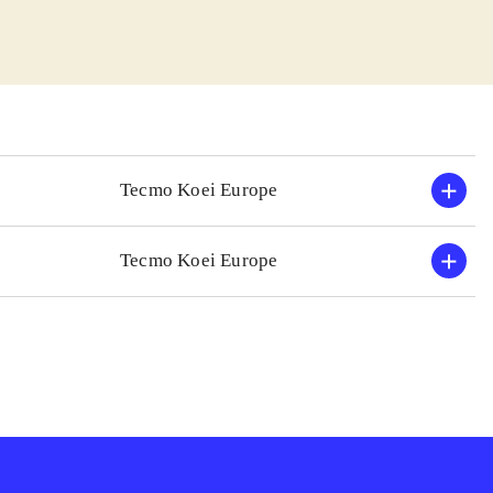
den det næste
, nye sekundære
s er alt ved det
ilfredsstillende
deligt, med
Tecmo Koei Europe
ag, med masser af
 kun få nye
Tecmo Koei Europe
 5 og 6 temmelig
vis man kan
ilgængelige
le og udbygge de
s præmis er