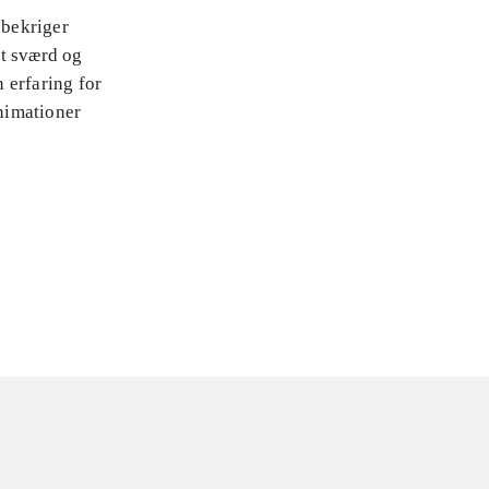
 bekriger
et sværd og
 erfaring for
nimationer