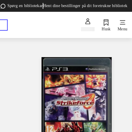
Spørg en bibliotekar
Hent dine bestillinger på dit foretrukne bibliotek
Log ind
Husk
Menu