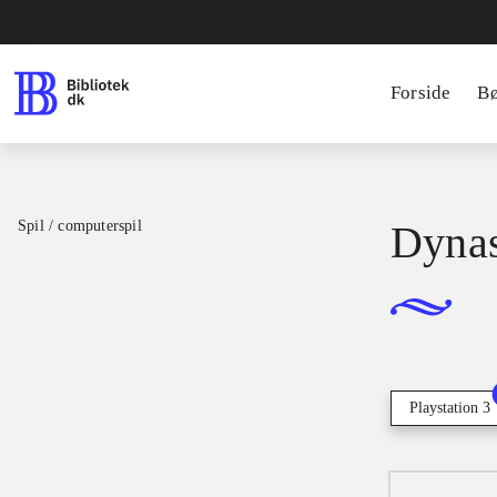
Forside
B
Spil / computerspil
Dynas
Playstation 3