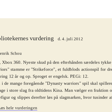
liotekernes vurdering
d. 4. juli 2012
enrik Schou
 Xbox 360. Nyeste skud på den efterhånden særdeles tykke
iors" stamme er "Strikeforce", et fuldblods actionspil for dr
ing 12 år og op. Sproget er engelsk. PEGi: 12
.
i de mange foregående "Dynasty warriors" spil skal spillere
age i store slag fra oldtidens Kina. Man vælger en fraktion 
efigur og slippes derefter løs på slagmarken, hvor tusinder a
mper hinanden. Slagene kan tage ret lang tid, mens spillere
æs hele vurderingen
vej gennem hundreder og atter hundreder af fjender. Underv