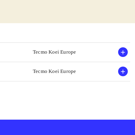
den det næste
, nye sekundære
s er alt ved det
ilfredsstillende
deligt, med
Tecmo Koei Europe
ag, med masser af
 kun få nye
Tecmo Koei Europe
 5 og 6 temmelig
vis man kan
ilgængelige
le og udbygge de
s præmis er