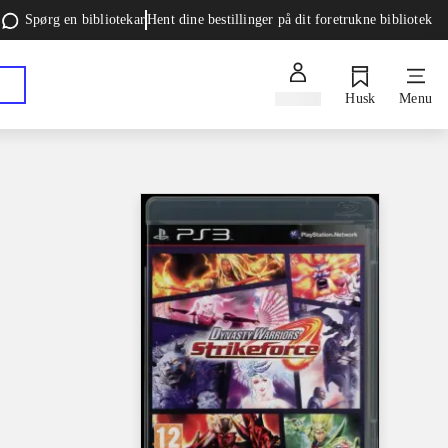
Spørg en bibliotekar
Hent dine bestillinger på dit foretrukne bibliotek
Log ind
Husk
Menu