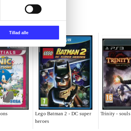
Tillad alle
ions
Lego Batman 2 - DC super
Trinity - souls 
heroes