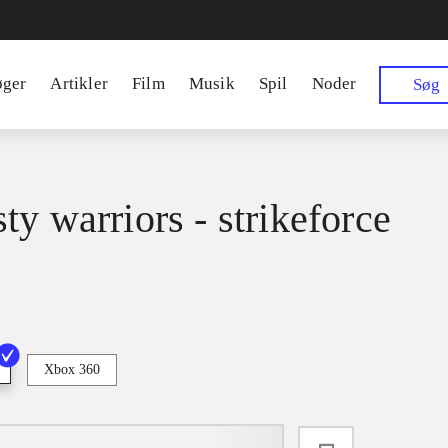
øger
Artikler
Film
Musik
Spil
Noder
Søg
ty warriors - strikeforce
Xbox 360