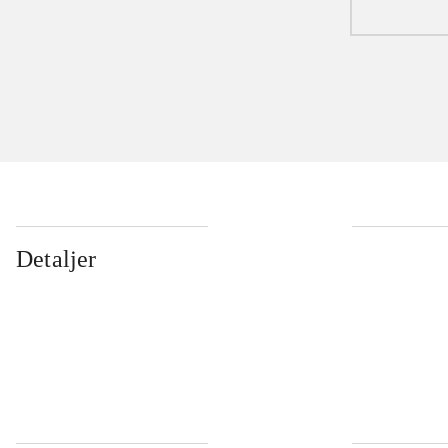
Detaljer
...
...
...
...