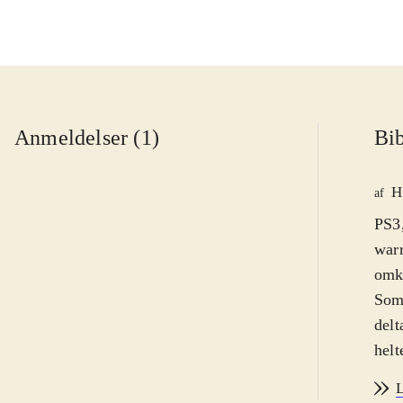
Anmeldelser (1)
Bib
H
af
PS3,
warr
omkr
Som 
delt
helt
bekæ
L
sig 