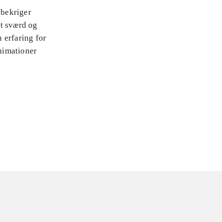
 bekriger
et sværd og
 erfaring for
nimationer