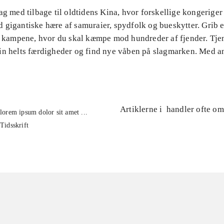
ag med tilbage til oldtidens Kina, hvor forskellige kongeriger
 gigantiske hære af samuraier, spydfolk og bueskytter. Grib 
 i kampene, hvor du skal kæmpe mod hundreder af fjender. Tjen
in helts færdigheder og find nye våben på slagmarken. Med a
.
Artiklerne i
handler ofte om
lorem ipsum dolor sit amet ...
Tidsskrift