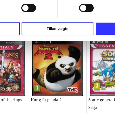
Tillad valgte
of the rings
Kung fu panda 2
Sonic generat
Sega