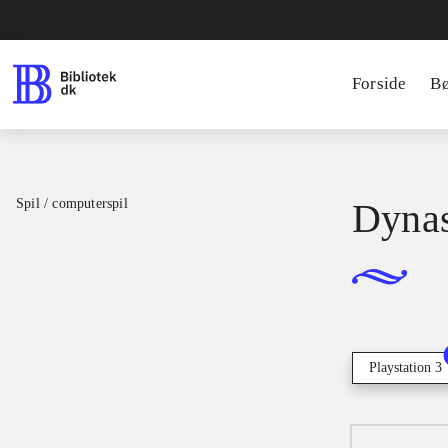
Forside
B
Spil / computerspil
Dynas
Playstation 3