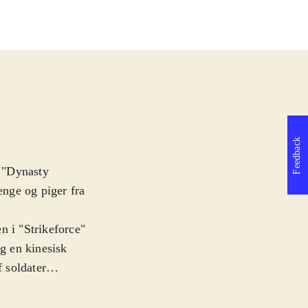
Feedback
 "Dynasty
enge og piger fra
n i "Strikeforce"
og en kinesisk
f soldater
n slår og hakker
ejs tjener man