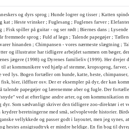
neskers og dyrs sprog ; Hunde logrer og tisser ; Katten spind
 kat ; Heste vrinsker ; Fuglesang ; Fuglenes farver ; Elefante
 ; Fisk spiller på guitar - og ser rødt ; Biernes dans ; Lysende 
år fremmede sprog ; Fuld af løgn ; Talende papegøjer ; Tællen
varer hinanden ; Chimpansen - vores nærmeste slægtning ; T
tter og illustrator har tidligere arbejdet sammen om bøger, d
renes jægere (1998) og Dyrenes familieliv (1999). Her drejer 
til at kommunikere ved hjælp af stemme, kropssprog, farver, d
e ved lys. Bogen fortæller om hunde, katte, heste, chimpanser, 
, fisk, bier, ildfluer osv. Der er eksempler på dyr, der kan k
 på talende papegøjer og lærenemme aber og fugle. Der fortæll
 "snyde" ved at efterligne andre arter, og om kommunikation 
dyr. Som sædvanligt skriver den tidligere zoo-direktør i et v
n krydrer beretningerne med små, selvoplevede historier. Bird
ganske vellykkede og passer godt i layoutet, men jeg synes, a
g hestes ansigtsudtryk er mindre heldige. En fin bog til dyre