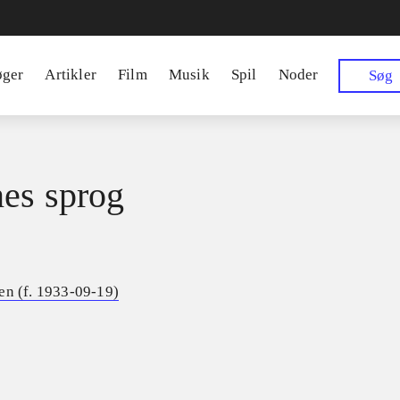
øger
Artikler
Film
Musik
Spil
Noder
Søg
es sprog
en (f. 1933-09-19)