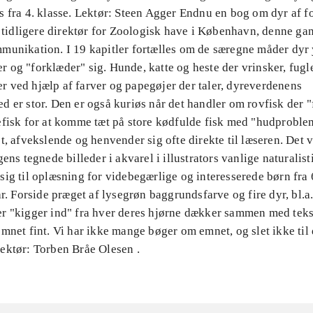
 fra 4. klasse. Lektør: Steen Agger Endnu en bog om dyr af fo
, tidligere direktør for Zoologisk have i København, denne g
munikation. I 19 kapitler fortælles om de særegne måder dyr y
og "forklæder" sig. Hunde, katte og heste der vrinsker, fugle
 ved hjælp af farver og papegøjer der taler, dyreverdenens
 er stor. Den er også kuriøs når det handler om rovfisk der 
efisk for at komme tæt på store kødfulde fisk med "hudproble
t, afvekslende og henvender sig ofte direkte til læseren. Det 
ens tegnede billeder i akvarel i illustrators vanlige naturalisti
ig til oplæsning for videbegærlige og interesserede børn fra 
år. Forside præget af lysegrøn baggrundsfarve og fire dyr, bl.a
r "kigger ind" fra hver deres hjørne dækker sammen med teks
mnet fint. Vi har ikke mange bøger om emnet, og slet ikke til
ektør: Torben Bråe Olesen .