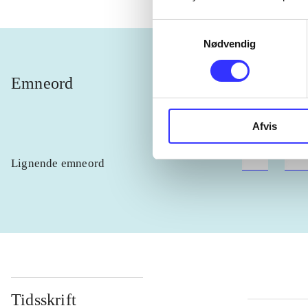
Samtykkevalg
Nødvendig
Emneord
dyr
adf
Afvis
Lignende emneord
heste
børn
Tidsskrift