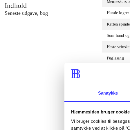
Menneskers o
Indhold
Seneste udgave, bog
Hunde logrer 
Katten spind
Som hund og 
Heste vrinske
Fuglesang
Fuglenes farv
Elefanternes 
Hvalerns san
Samtykke
Fisk spiller p
Hjemmesiden bruger cookie
Se alle
(
19
)
Vi bruger cookies til besøgsst
samtykke ved at klikke på ”C