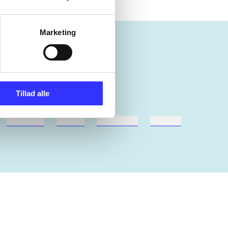
Marketing
Tillad alle
hestesport
træning
skolebøger
hesteavl