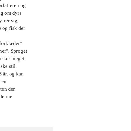
rfatteren og
ang om dyrs
trer sig,
 og fisk der
"forklæder"
mer". Sproget
virker meget
ske stil.
6 år, og kan
. en
ten der
 denne