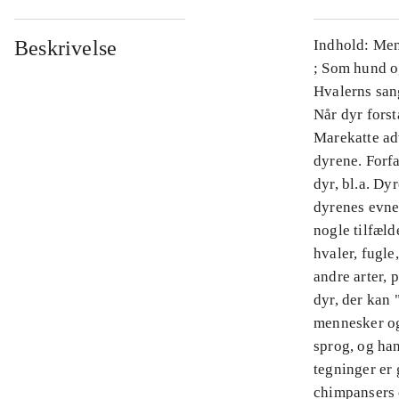
Beskrivelse
Indhold: Men
; Som hund og
Hvalerns sang
Når dyr forst
Marekatte ad
dyrene. Forfa
dyr, bl.a. Dy
dyrenes evne 
nogle tilfæld
hvaler, fugle
andre arter,
dyr, der kan
mennesker og 
sprog, og ha
tegninger er 
chimpansers o