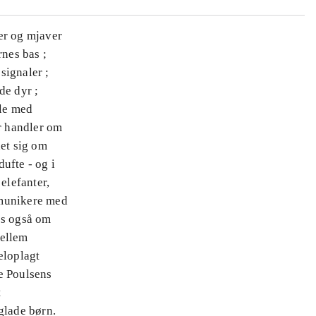
er og mjaver
rnes bas ;
signaler ;
de dyr ;
ale med
er handler om
det sig om
ufte - og i
elefanter,
ommunikere med
es også om
mellem
eloplagt
e Poulsens
t
glade børn.