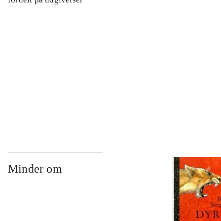
...
...
...
Minder om