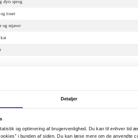
g dyrs sprog
og tisser
er og mjaver
kat
r
er
bas
g
Detaljer
å guitar - og ser rødt
s
atistik og optimering af brugervenlighed. Du kan til enhver tid æn
ookies” i bunden af siden. Du kan læse mere om de anvendte co