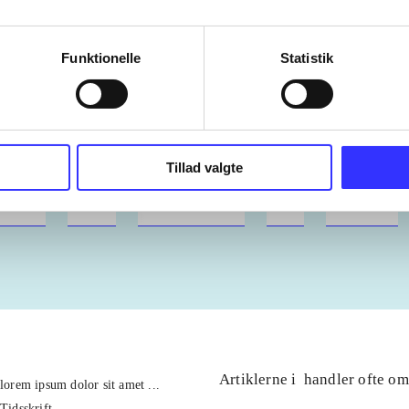
Funktionelle
Statistik
ærd
Tillad valgte
ebøger
ridning
hestesygdomme
vokal
sygdomme
Artiklerne i
handler ofte om
lorem ipsum dolor sit amet ...
Tidsskrift