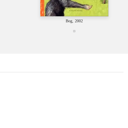
B
Bog, 2002
...
...