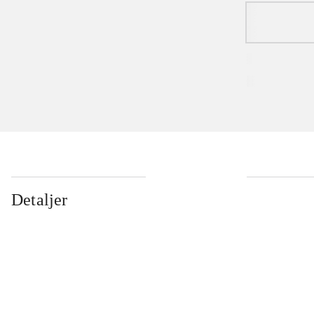
Detaljer
...
...
...
...