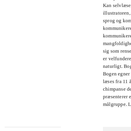
Kan selvlæses
illustratoren
sprog og kom
kommunikerer 
kommunikerer
mangfoldighed
sig som rens
er velfundere
naturligt. Bog
Bogen egner s
læses fra 11 
chimpanse de
præsenterer e
målgruppe. L