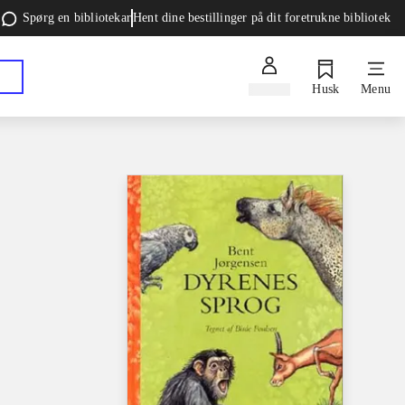
Spørg en bibliotekar
Hent dine bestillinger på dit foretrukne bibliotek
Log ind
Husk
Menu