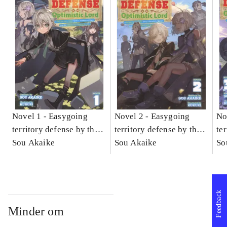
Novel 1 -
Easygoing
Novel 2 -
Easygoing
No
territory defense by the
territory defense by the
te
optimistic lord :
Sou Akaike
optimistic lord :
Sou Akaike
opt
So
production magic turns a
production magic turns a
pr
nameless village into the
nameless village into the
na
strongest fortified city.
strongest fortified city.
str
Feedback
Novel 1
Novel 2
No
Minder om