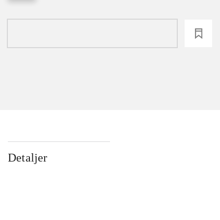
loading
Detaljer
...
...
...
...