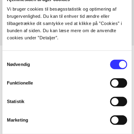
Artikler med samme emner
Vi bruger cookies til besøgsstatistik og optimering af
Fra
brugervenlighed. Du kan til enhver tid ændre eller
tilbagetrække dit samtykke ved at klikke på ”Cookies” i
bunden af siden. Du kan læse mere om de anvendte
cookies under ”Detaljer”.
Samtykkevalg
Nødvendig
Artikler
Funktionelle
Alle registrerede artikler fordelt på udgivelser
...
Statistik
...
Marketing