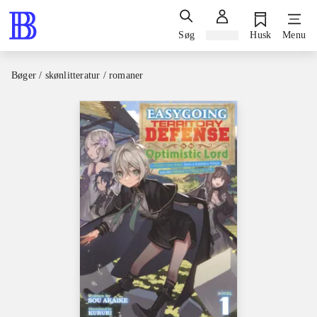
Søg
Log ind
Husk
Menu
Bøger / skønlitteratur / romaner