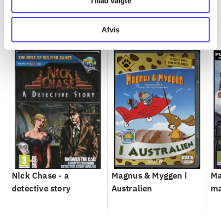
Tillad valgte
Minder om
Afvis
Nick Chase - a
Magnus & Myggen i
Ma
detective story
Australien
ma