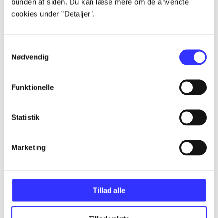
bunden af siden. Du kan læse mere om de anvendte
Alle registrerede artikler fordelt på udgivelser
cookies under ”Detaljer”.
...
Samtykkevalg
Nødvendig
...
Funktionelle
...
Statistik
...
Marketing
...
Tillad alle