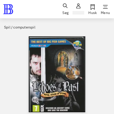
Søg
Log ind
Husk
Menu
Spil / computerspil