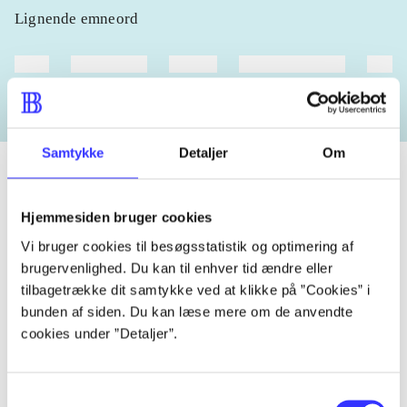
Lignende emneord
heste
børnebøger
ridning
hestesygdomme
vokal
Samtykke
Detaljer
Om
Hjemmesiden bruger cookies
Tidsskrift
Vi bruger cookies til besøgsstatistik og optimering af
Artiklen er en del af
brugervenlighed. Du kan til enhver tid ændre eller
tilbagetrække dit samtykke ved at klikke på ”Cookies” i
lorem ipsum dolor sit amet ...
bunden af siden. Du kan læse mere om de anvendte
Tidsskrift
cookies under ”Detaljer”.
Artiklerne i
handler ofte om
Samtykkevalg