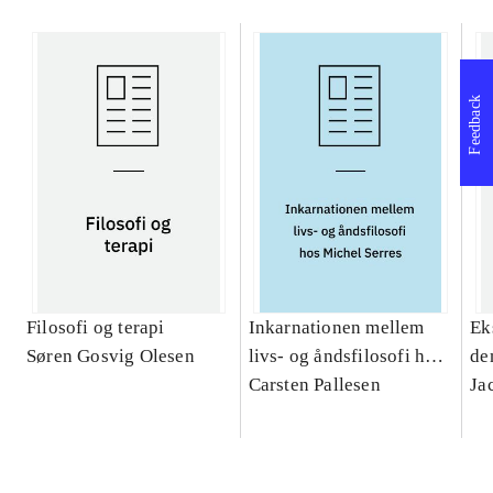
Feedback
Filosofi og terapi
Inkarnationen mellem
Ek
Søren Gosvig Olesen
livs- og åndsfilosofi hos
de
Michel Serres : et
Carsten Pallesen
Ja
teologisk bidrag