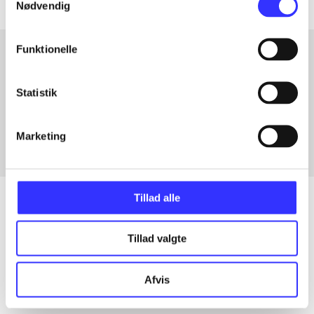
Nødvendig
Funktionelle
Artikler med samme emner
Statistik
Fra
Marketing
Tillad alle
Tillad valgte
Artikler
Alle registrerede artikler fordelt på udgivelser
Afvis
...