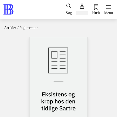
Søg
Log ind
Husk
Menu
Artikler / faglitteratur