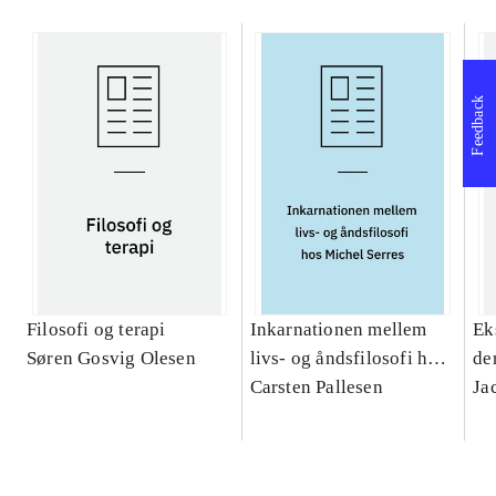
Feedback
Filosofi og terapi
Inkarnationen mellem
Ek
Søren Gosvig Olesen
livs- og åndsfilosofi hos
de
Michel Serres : et
Carsten Pallesen
Ja
teologisk bidrag