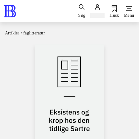
Søg
Log ind
Husk
Menu
Artikler / faglitteratur