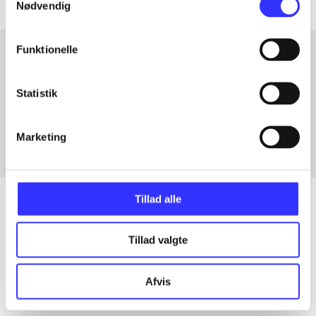
Nødvendig
Funktionelle
Artikler med samme emner
Statistik
Fra
Marketing
Tillad alle
Tillad valgte
Artikler
Alle registrerede artikler fordelt på udgivelser
Afvis
...