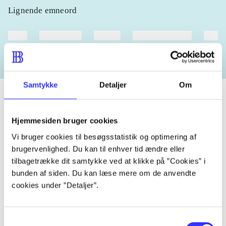
Lignende emneord
heste
børnebøger
ridning
hestesygdomme
vokal
Samtykke
Detaljer
Om
Hjemmesiden bruger cookies
Tidsskrift
Vi bruger cookies til besøgsstatistik og optimering af
Artiklen er en del af
brugervenlighed. Du kan til enhver tid ændre eller
tilbagetrække dit samtykke ved at klikke på ”Cookies” i
lorem ipsum dolor sit amet ...
bunden af siden. Du kan læse mere om de anvendte
Tidsskrift
cookies under ”Detaljer”.
Artiklerne i
handler ofte om
Samtykkevalg