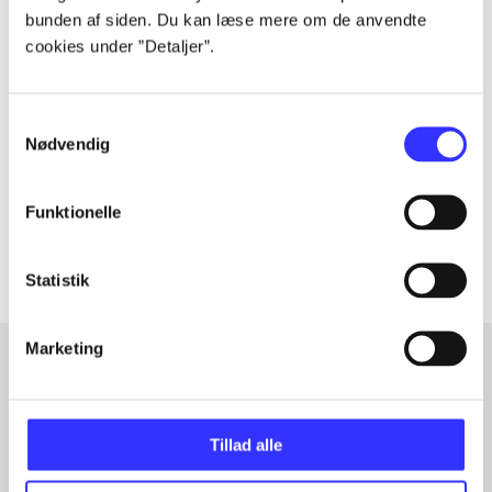
bunden af siden. Du kan læse mere om de anvendte
cookies under ”Detaljer”.
Tidsskrift
Artiklen er en del af
Samtykkevalg
Nødvendig
lorem ipsum dolor sit amet ...
Tidsskrift
Funktionelle
Artiklerne i
handler ofte om
Statistik
Marketing
Artikler med samme emner
Fra
Tillad alle