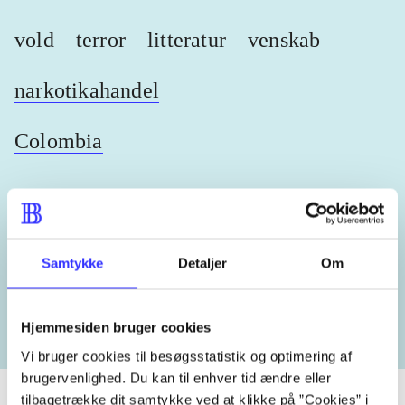
vold
terror
litteratur
venskab
narkotikahandel
Colombia
Lignende emneord
Samtykke
Detaljer
Om
heste
børnebøger
ridning
hestesygdomme
vokal
Hjemmesiden bruger cookies
Vi bruger cookies til besøgsstatistik og optimering af
brugervenlighed. Du kan til enhver tid ændre eller
tilbagetrække dit samtykke ved at klikke på ”Cookies” i