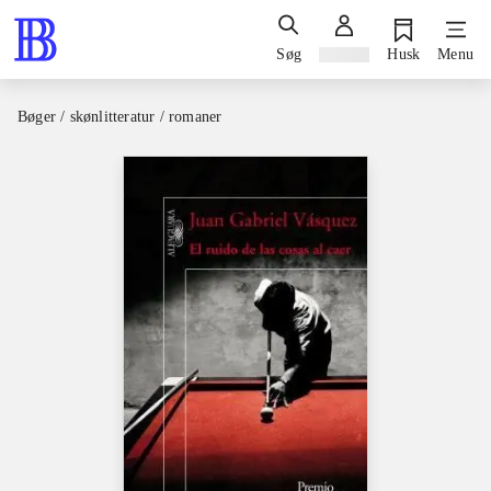
Søg
Log ind
Husk
Menu
Bøger / skønlitteratur / romaner