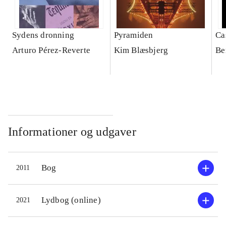
Sydens dronning
Pyramiden
Ca
Arturo Pérez-Reverte
Kim Blæsbjerg
Be
Informationer og udgaver
Bog
2011
Lydbog (online)
2021