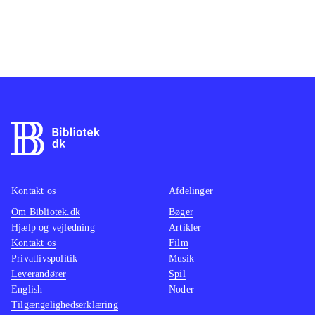
Kontakt os
Afdelinger
Om Bibliotek.dk
Bøger
Hjælp og vejledning
Artikler
Kontakt os
Film
Privatlivspolitik
Musik
Leverandører
Spil
English
Noder
Tilgængelighedserklæring