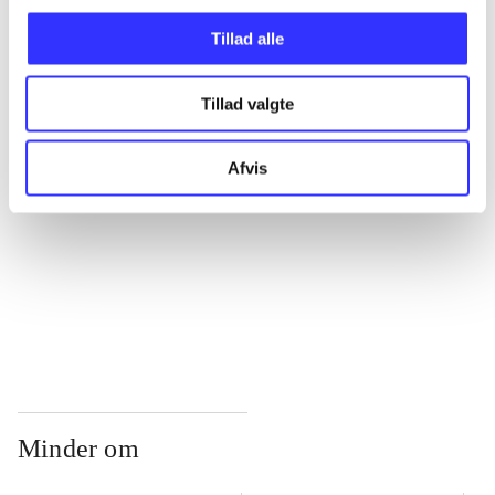
Tillad alle
...
Tillad valgte
...
Afvis
...
...
Minder om