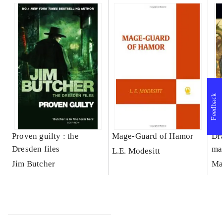
Feedback
Proven guilty : the
Mage-Guard of Hamor
Dr
Dresden files
ma
L.E. Modesitt
Jim Butcher
Ma