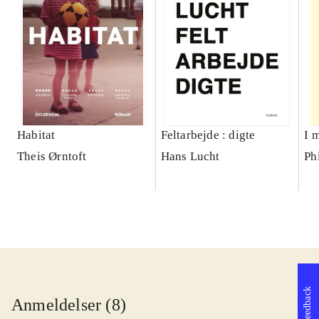
Habitat
Feltarbejde : digte
I 
Theis Ørntoft
Hans Lucht
Ph
Feedback
Anmeldelser (8)