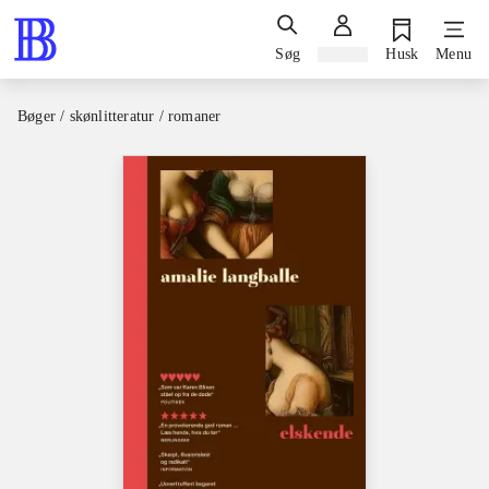
Søg
Log ind
Husk
Menu
Bøger / skønlitteratur / romaner