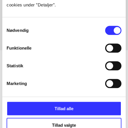
cookies under ”Detaljer”.
Artikler med samme emner
Fra
Samtykkevalg
Nødvendig
Funktionelle
Statistik
Artikler
Marketing
Alle registrerede artikler fordelt på udgivelser
...
Tillad alle
...
Tillad valgte