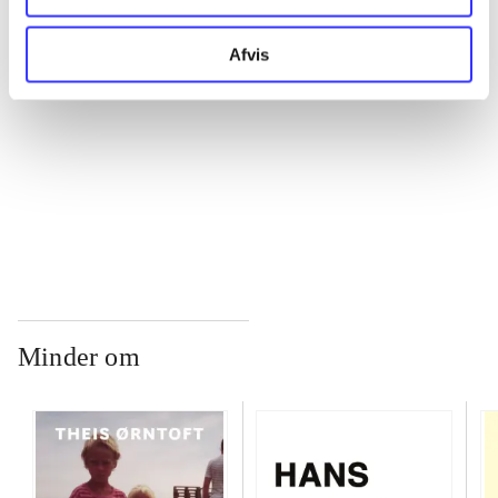
...
Afvis
...
...
Minder om