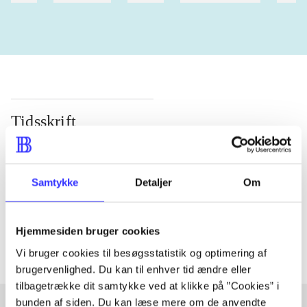
Tidsskrift
Artiklen er en del af
lorem ipsum dolor sit amet ...
Samtykke
Detaljer
Om
Tidsskrift
Artiklerne i
handler ofte om
Hjemmesiden bruger cookies
Vi bruger cookies til besøgsstatistik og optimering af
brugervenlighed. Du kan til enhver tid ændre eller
tilbagetrække dit samtykke ved at klikke på ”Cookies” i
bunden af siden. Du kan læse mere om de anvendte