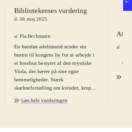
Bibliotekernes vurdering
d. 30. maj 2025
Atlas
Pia Bechmann
af
En barnløs adelsmand sender sin
Mich
af
hustru til kongens by for at arbejde i
1996
d. 1
et horehus bestyret af den mystiske
Viola, der bærer på sine egne
Læs
hemmeligheder. Stærk
skæbnefortælling om kvinder, krop,
sansning, begær og magt for alle
Læs hele vurderingen
romanlæsere
.
Pesten og sommerheden hærger
landet, da en adelsmand i en spøg
sender sin ufrugtbare hustru til