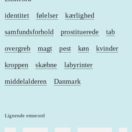
identitet
følelser
kærlighed
samfundsforhold
prostituerede
tab
overgreb
magt
pest
køn
kvinder
kroppen
skæbne
labyrinter
middelalderen
Danmark
Lignende emneord
heste
børnebøger
ridning
hestesygdomme
vokal