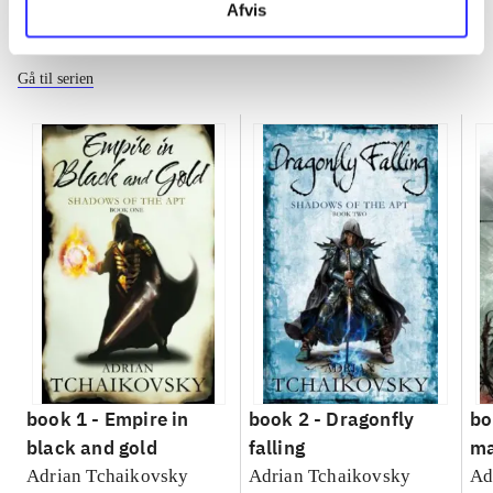
Afvis
Shadows of the Apt
Gå til serien
book 1 -
Empire in
book 2 -
Dragonfly
bo
black and gold
falling
ma
Adrian Tchaikovsky
Adrian Tchaikovsky
Ad