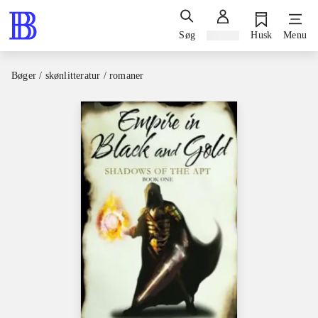
Søg
Log ind
Husk
Menu
Bøger / skønlitteratur / romaner