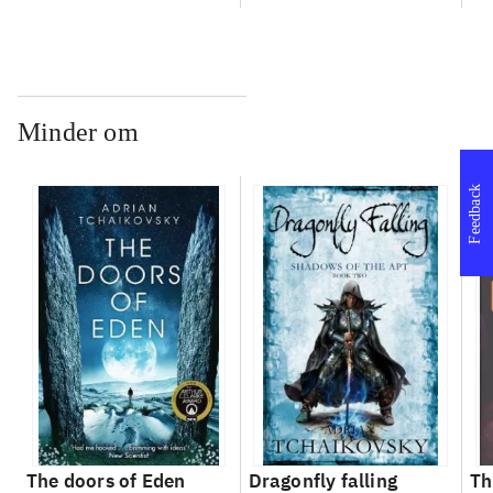
Minder om
Feedback
The doors of Eden
Dragonfly falling
Th