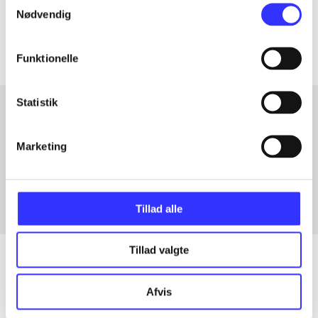
Nødvendig
Artiklerne i
handler ofte om
Funktionelle
Statistik
Artikler med samme emner
Marketing
Fra
Tillad alle
Tillad valgte
Afvis
Artikler