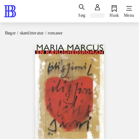
Søg
Log ind
Husk
Menu
Bøger / skønlitteratur / romaner