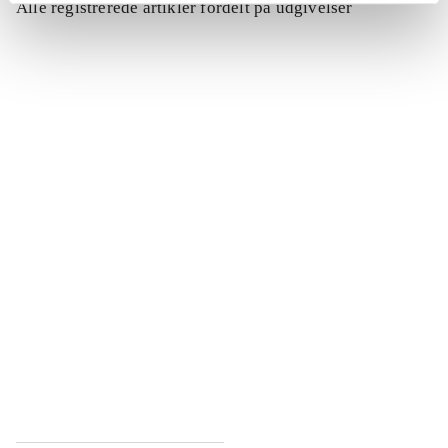
Alle registrerede artikler fordelt på udgivelser
...
...
...
...
...