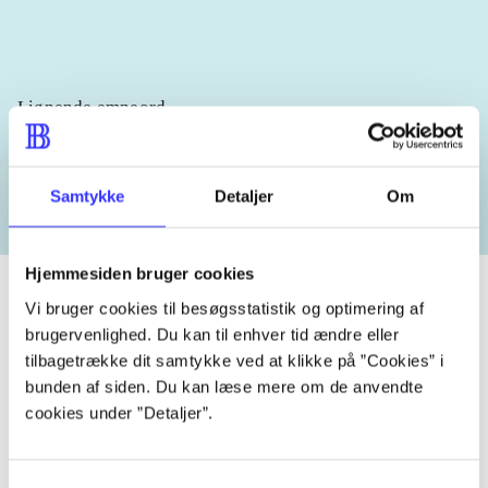
Lignende emneord
heste
børnebøger
ridning
hestesygdomme
vokal
Samtykke
Detaljer
Om
Hjemmesiden bruger cookies
Vi bruger cookies til besøgsstatistik og optimering af
brugervenlighed. Du kan til enhver tid ændre eller
Tidsskrift
tilbagetrække dit samtykke ved at klikke på ”Cookies” i
bunden af siden. Du kan læse mere om de anvendte
Artiklen er en del af
cookies under ”Detaljer”.
lorem ipsum dolor sit amet ...
Tidsskrift
Samtykkevalg