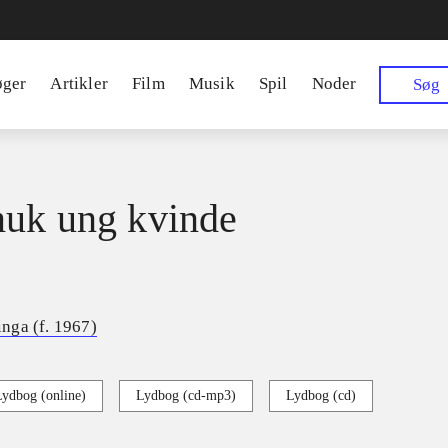
øger
Artikler
Film
Musik
Spil
Noder
Søg
uk ung kvinde
nga (f. 1967)
Lydbog (online)
Lydbog (cd-mp3)
Lydbog (cd)