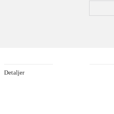
Detaljer
...
...
...
...