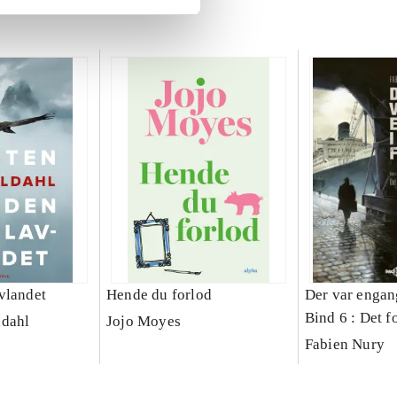
vlandet
Hende du forlod
Der var engang
Bind 6 : Det f
ldahl
Jojo Moyes
Fabien Nury