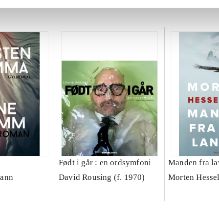
e
Født i går : en ordsymfoni
Manden fra la
mann
David Rousing (f. 1970)
Morten Hesse