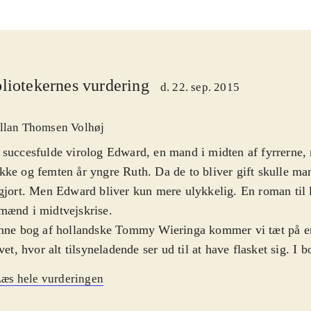
liotekernes vurdering
d. 22. sep. 2015
llan Thomsen Volhøj
succesfulde virolog Edward, en mand i midten af fyrrerne,
ke og femten år yngre Ruth. Da de to bliver gift skulle ma
gjort. Men Edward bliver kun mere ulykkelig. En roman til 
mænd i midtvejskrise
.
enne bog af hollandske Tommy Wieringa kommer vi tæt på e
ivet, hvor alt tilsyneladende ser ud til at have flasket sig. I 
logiforskeren Edward, der gennem en lynkarriere, hurtigt bli
æs hele vurderingen
uccesfuld. Da han er i midten af fyrrerne møder han unge 
er femten år yngre end ham. De bliver gift og hvad der på o