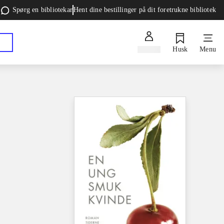
Spørg en bibliotekar
Hent dine bestillinger på dit foretrukne bibliotek
Log ind
Husk
Menu