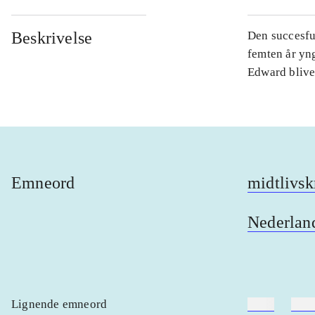
Beskrivelse
Den succesfu
femten år yng
Edward blive
Emneord
midtlivsk
Nederlan
Lignende emneord
heste
børn