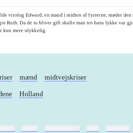
lde virolog Edward, en mand i midten af fyrrerne, møder de
re Ruth. Da de to bliver gift skulle man tro hans lykke var gj
r kun mere ulykkelig.
riser
mænd
midtvejskriser
dene
Holland
ebøger
ridning
hestesygdomme
vokal
sygdomme