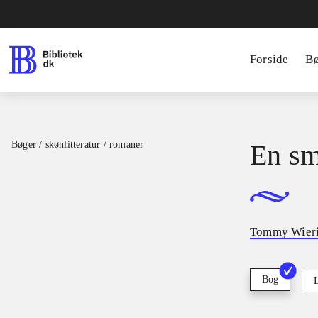
Forside
B
Bøger / skønlitteratur / romaner
En sm
Tommy Wieri
Bog