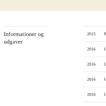
som 
mere
Wier
Fort
ikke
Informationer og
2015
unde
udgaver
Mand
2016
L
Hor
2016
L
2016
L
2016
L