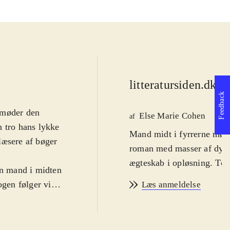
litteratursiden.dk
d
Feedback
 møder den
Else Marie Cohen
af
n tro hans lykke
Mand midt i fyrrerne møde
læsere af bøger
roman med masser af dybd
ægteskab i opløsning. To
n mand i midten
bogen følger vi
Læs anmeldelse
ver både vellidt
og smukke Ruth,
verfladen virker