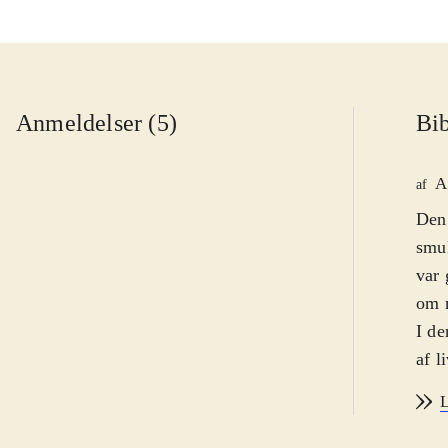
Anmeldelser (5)
Bib
A
af
Den 
smuk
var 
om 
I d
af l
viro
L
og s
der 