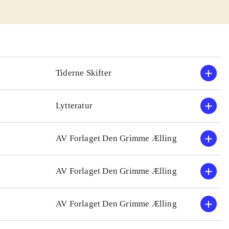
 bliver mere og
undsgaard.
hvor udviklingen
river
Tiderne Skifter
urtigt læst
.
tter som Nick
Lytteratur
AV Forlaget Den Grimme Ælling
AV Forlaget Den Grimme Ælling
AV Forlaget Den Grimme Ælling