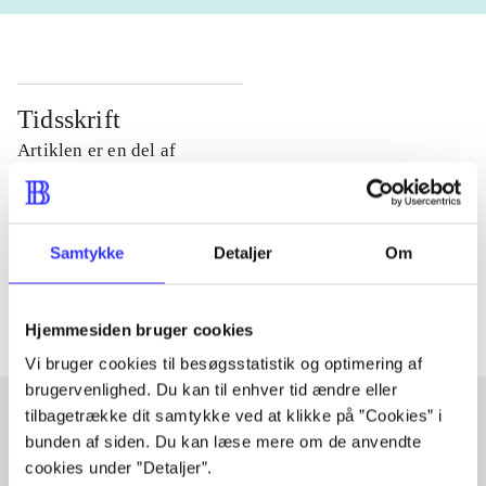
Tidsskrift
Artiklen er en del af
lorem ipsum dolor sit amet ...
Tidsskrift
Samtykke
Detaljer
Om
Artiklerne i
handler ofte om
Hjemmesiden bruger cookies
Vi bruger cookies til besøgsstatistik og optimering af
brugervenlighed. Du kan til enhver tid ændre eller
tilbagetrække dit samtykke ved at klikke på ”Cookies” i
bunden af siden. Du kan læse mere om de anvendte
Artikler med samme emner
cookies under ”Detaljer”.