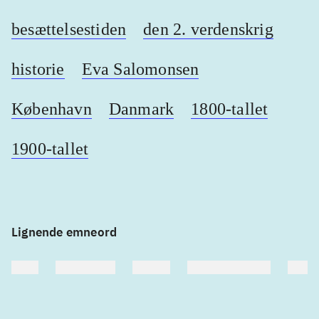
besættelsestiden
den 2. verdenskrig
historie
Eva Salomonsen
København
Danmark
1800-tallet
1900-tallet
Lignende emneord
heste
børnebøger
ridning
hestesygdomme
vokal