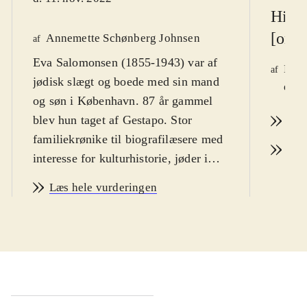
Histo
[onli
Annemette Schønberg Johnsen
af
Eva Salomonsen (1855-1943) var af
Erik
af
jødisk slægt og boede med sin mand
d. 1
og søn i København. 87 år gammel
blev hun taget af Gestapo. Stor
Læs
familiekrønike til biografilæsere med
Læs
interesse for kulturhistorie, jøder i
Danmark og nazismens ofre
.
Læs hele vurderingen
Forfatterparret fik lagt en snublesten
til minde om Eva Salomonsen, der
engang boede i samme ejendom som
dem og som svækket 87-årig blev
sendt til Theresienstadt. Denne bog
er en bred fortælling om hendes liv,