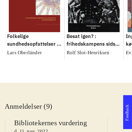
Folkelige
Besat igen? :
In
sundhedsopfattelser :
frihedskampens sidste
kø
et antropologisk
vidner taler ud
mo
Lars Oberländer
Rolf Slot-Henriksen
Ev
feltarbejde om
be
danskernes sundhed
Anmeldelser (9)
Feedback
Bibliotekernes vurdering
d. 11. nov. 2022