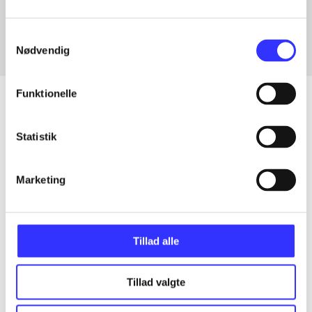
Fra
Samtykkevalg
Nødvendig
Funktionelle
Statistik
Artikler
Alle registrerede artikler fordelt på udgivelser
Marketing
...
Tillad alle
...
Tillad valgte
...