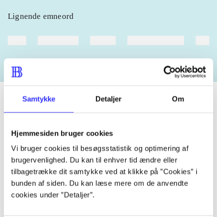
Lignende emneord
heste
børnebøger
ridning
hestesygdomme
vokal
Samtykke
Detaljer
Om
Tidsskrift
Hjemmesiden bruger cookies
Artiklen er en del af
Vi bruger cookies til besøgsstatistik og optimering af
brugervenlighed. Du kan til enhver tid ændre eller
lorem ipsum dolor sit amet ...
tilbagetrække dit samtykke ved at klikke på ”Cookies” i
Tidsskrift
bunden af siden. Du kan læse mere om de anvendte
cookies under ”Detaljer”.
Artiklerne i
handler ofte om