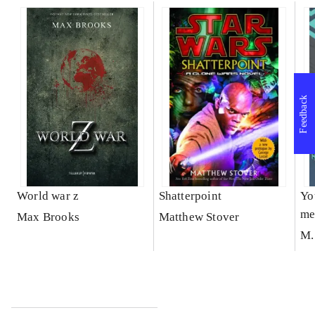
Feedback
World war z
Shatterpoint
Yo
me
Max Brooks
Matthew Stover
gh
M.