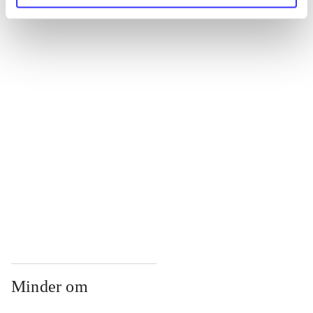
...
...
...
...
Minder om