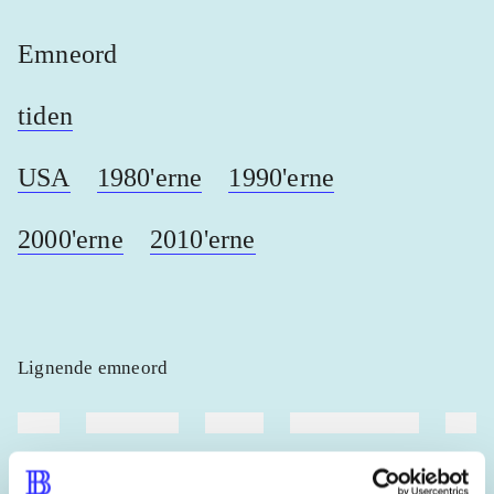
Emneord
tiden
USA
1980'erne
1990'erne
2000'erne
2010'erne
Lignende emneord
heste
børnebøger
ridning
hestesygdomme
vokal