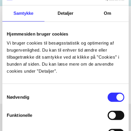
Samtykke
Detaljer
Om
Tidsskrift
Hjemmesiden bruger cookies
Artiklen er en del af
Vi bruger cookies til besøgsstatistik og optimering af
brugervenlighed. Du kan til enhver tid ændre eller
tilbagetrække dit samtykke ved at klikke på ”Cookies” i
lorem ipsum dolor sit amet ...
bunden af siden. Du kan læse mere om de anvendte
Tidsskrift
cookies under ”Detaljer”.
Artiklerne i
handler ofte om
Samtykkevalg
Nødvendig
Funktionelle
Artikler med samme emner