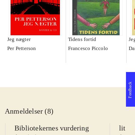
Jeg nægter
Tidens fortid
Je
Per Petterson
Francesco Piccolo
Da
Feedback
Anmeldelser (8)
Bibliotekernes vurdering
litte