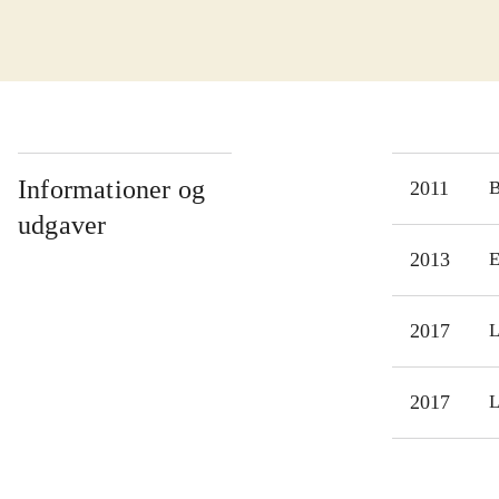
tidl
hvor
lige
Forf
jidd
vil 
Informationer og
2011
En 
udgaver
2013
E
2017
L
2017
L