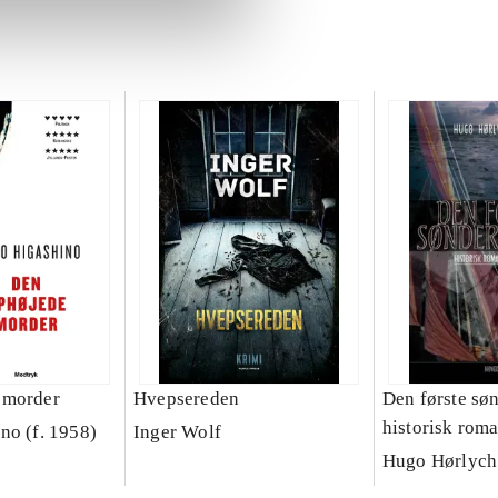
 morder
Hvepsereden
Den første sø
historisk rom
no (f. 1958)
Inger Wolf
Hugo Hørlych