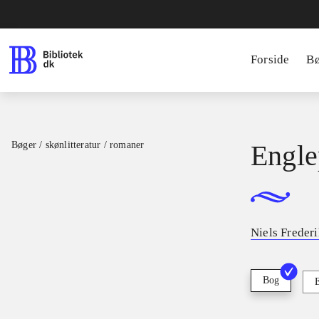
Forside
B
Bøger / skønlitteratur / romaner
Engle
Niels Freder
Bog