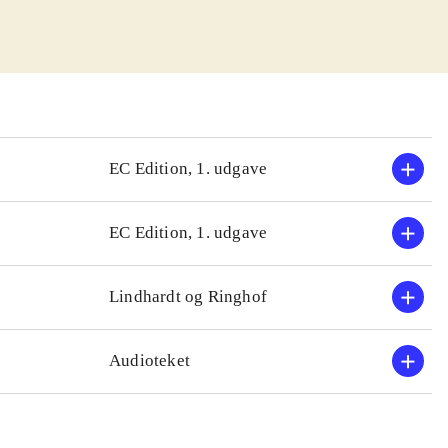
gt persongalleri,
r. Sproget er
Skæbnen på
pecielt Tabloid,
EC Edition, 1. udgave
EC Edition, 1. udgave
Lindhardt og Ringhof
Audioteket