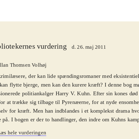
liotekernes vurdering
d. 26. maj 2011
llan Thomsen Volhøj
krimilæsere, der kan lide spændingsromaner med eksistentie
kan flytte bjerge, men kan den kurere kræft? I denne bog m
ionerede politiankalger Harry V. Kuhn. Efter sin kones død 
for at trække sig tilbage til Pyrenæerne, for at nyde ensomh
selv for kræft. Men han indblandes i et komplekst drama hvor
e på. I bogen er der to handlinger, den indre om Kuhns kamp
ten. Og det komplicerede komplot med en russisk oligark o
æs hele vurderingen
sdirektør. Bogen er skrevet af journalisten Niels Frederik 