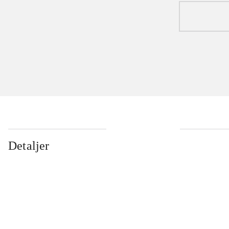
Detaljer
...
...
...
...