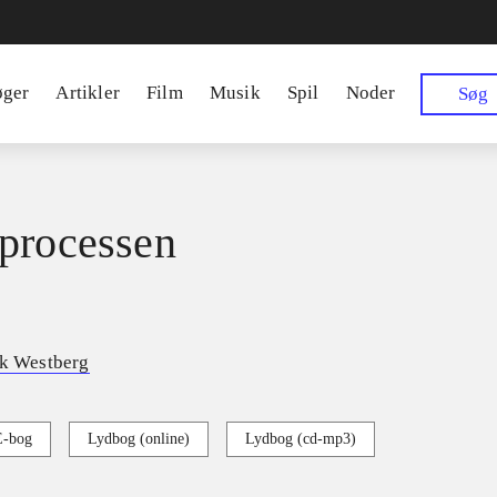
øger
Artikler
Film
Musik
Spil
Noder
Søg
processen
ik Westberg
E-bog
Lydbog (online)
Lydbog (cd-mp3)