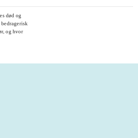
nes død og
t bedragerisk
ør, og hvor