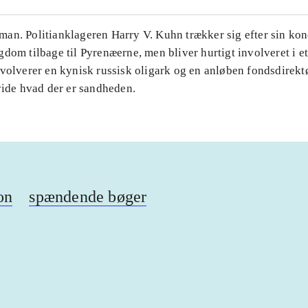
an. Politianklageren Harry V. Kuhn trækker sig efter sin ko
dom tilbage til Pyrenæerne, men bliver hurtigt involveret i e
volverer en kynisk russisk oligark og en anløben fondsdirekt
vide hvad der er sandheden.
on
spændende bøger