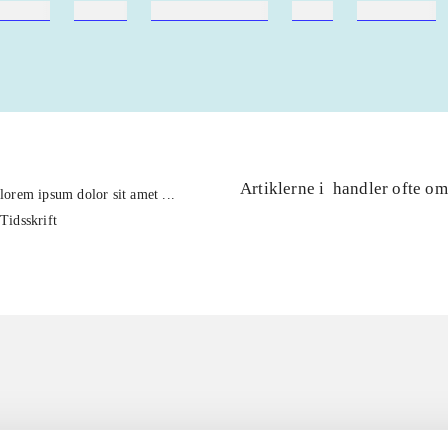
ebøger
ridning
hestesygdomme
vokal
sygdomme
Artiklerne i
handler ofte om
lorem ipsum dolor sit amet ...
Tidsskrift