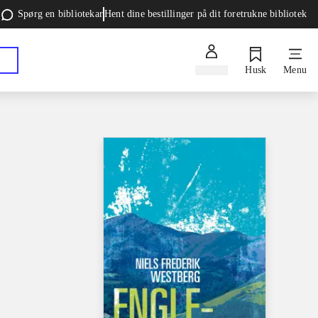
Spørg en bibliotekar
Hent dine bestillinger på dit foretrukne bibliotek
Log ind
Husk
Menu