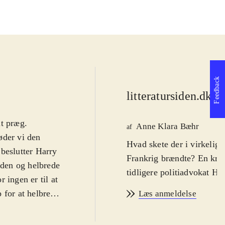
Feedback
litteratursiden.dk
d
lt præg
.
Anne Klara Bæhr
af
øder vi den
Hvad skete der i virkelig
beslutter Harry
Frankrig brændte? En kri
eden og helbrede
tidligere politiadvokat Ha
 ingen er til at
 for at helbrede
Læs anmeldelse
g mystisk
Westberg der