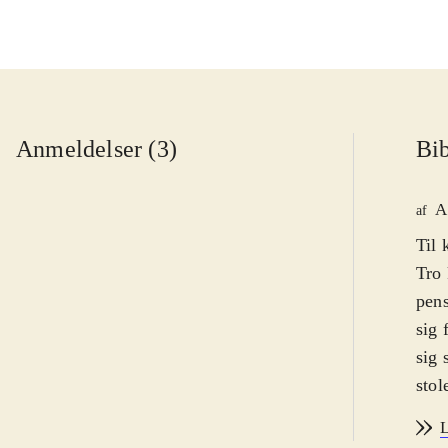
Anmeldelser (3)
Bib
A
af
Til 
Tro 
pens
sig 
sig 
stol
kræf
L
fond