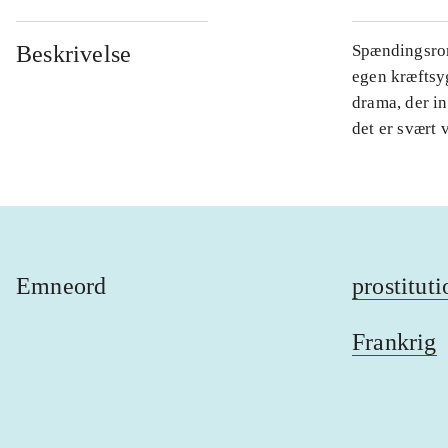
Beskrivelse
Spændingsrom
egen kræftsyg
drama, der in
det er svært 
Emneord
prostituti
Frankrig