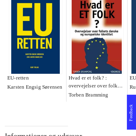
EU-retten
Hvad er et folk? :
EU
overvejelser over folkets
Karsten Engsig Sørensen
Ru
danske og europæiske
Torben Bramming
identitet
Feedback
Informationer og udgaver