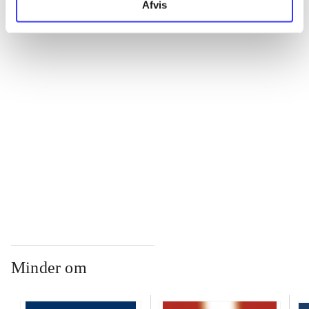
Afvis
...
...
...
...
Minder om