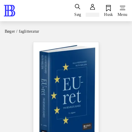
Søg
Log ind
Husk
Menu
Bøger / faglitteratur