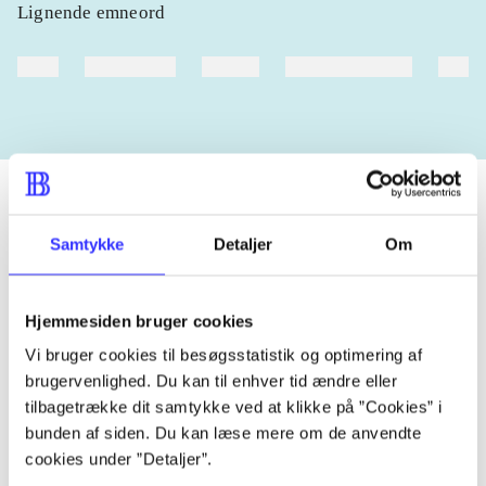
Lignende emneord
heste
børnebøger
ridning
hestesygdomme
vokal
Samtykke
Detaljer
Om
Tidsskrift
Artiklen er en del af
Hjemmesiden bruger cookies
Vi bruger cookies til besøgsstatistik og optimering af
lorem ipsum dolor sit amet ...
brugervenlighed. Du kan til enhver tid ændre eller
Tidsskrift
tilbagetrække dit samtykke ved at klikke på ”Cookies” i
Artiklerne i
handler ofte om
bunden af siden. Du kan læse mere om de anvendte
cookies under ”Detaljer”.