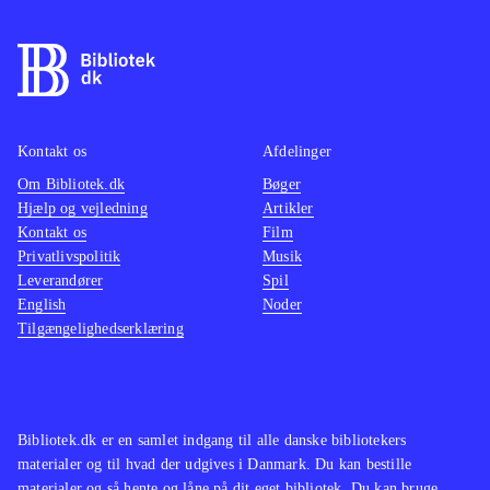
Kontakt os
Afdelinger
Om Bibliotek.dk
Bøger
Hjælp og vejledning
Artikler
Kontakt os
Film
Privatlivspolitik
Musik
Leverandører
Spil
English
Noder
Tilgængelighedserklæring
Bibliotek.dk er en samlet indgang til alle danske bibliotekers
materialer og til hvad der udgives i Danmark. Du kan bestille
materialer og så hente og låne på dit eget bibliotek. Du kan bruge