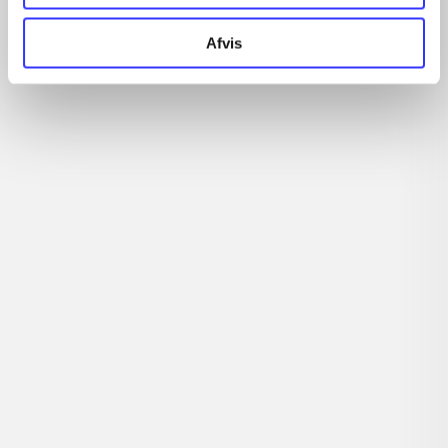
...
...
Afvis
...
...
Minder om