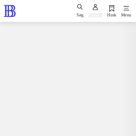
Søg
Log ind
Husk
Menu
Musik / pop