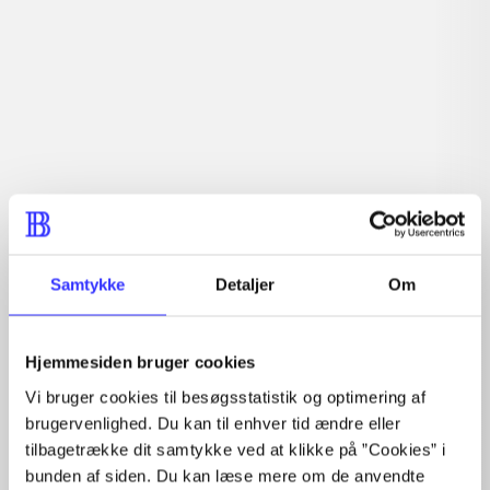
vokal
Europa
2010'erne
Samtykke
Detaljer
Om
Tidsskrift
Artiklen er en del af
Hjemmesiden bruger cookies
Vi bruger cookies til besøgsstatistik og optimering af
lorem ipsum dolor sit amet ...
brugervenlighed. Du kan til enhver tid ændre eller
Tidsskrift
tilbagetrække dit samtykke ved at klikke på ”Cookies” i
Artiklerne i
handler ofte om
bunden af siden. Du kan læse mere om de anvendte