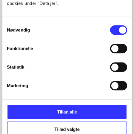
cookies under ”Detaljer”.
Samtykkevalg
Nødvendig
Artikler med samme emner
Funktionelle
Fra
Statistik
Marketing
Artikler
Tillad alle
Alle registrerede artikler fordelt på udgivelser
Tillad valgte
...