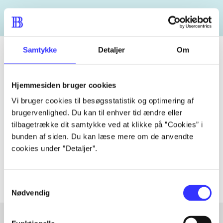
Samtykke
Detaljer
Om
Tidsskrift
Hjemmesiden bruger cookies
Artiklen er en del af
Vi bruger cookies til besøgsstatistik og optimering af
brugervenlighed. Du kan til enhver tid ændre eller
tilbagetrække dit samtykke ved at klikke på ”Cookies” i
lorem ipsum dolor sit amet ...
bunden af siden. Du kan læse mere om de anvendte
Tidsskrift
cookies under ”Detaljer”.
Artiklerne i
handler ofte om
Samtykkevalg
Nødvendig