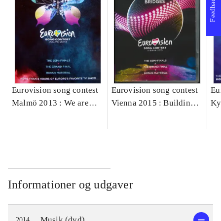
Feedback
Eurovision song contest
Eurovision song contest
Eu
Malmö 2013 : We are
Vienna 2015 : Building
Ky
one
bridges
di
Informationer og udgaver
Musik (dvd)
2014