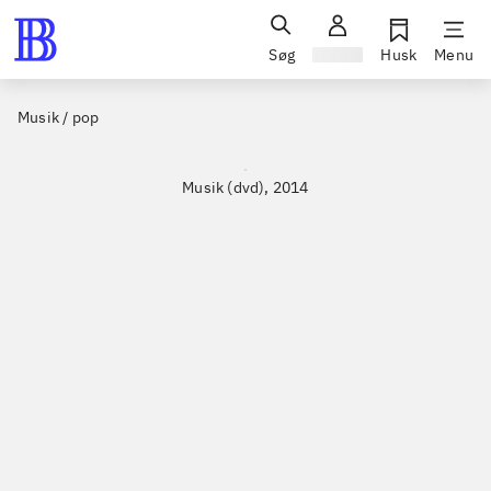
Søg
Log ind
Husk
Menu
Musik / pop
Musik (dvd), 2014