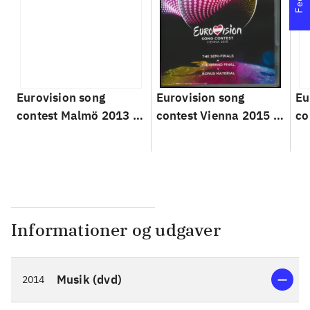
Eurovision song
Eurovision song
Eu
contest Malmö 2013 :
contest Vienna 2015 :
co
We are one
Building bridges
Ce
Informationer og udgaver
Musik (dvd)
2014