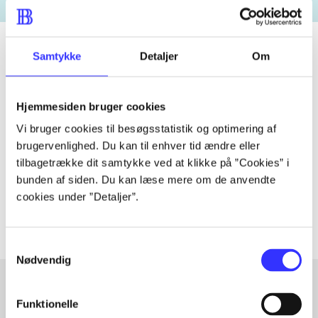
Samtykke
Detaljer
Om
Tidsskrift
Hjemmesiden bruger cookies
Artiklen er en del af
Vi bruger cookies til besøgsstatistik og optimering af
brugervenlighed. Du kan til enhver tid ændre eller
lorem ipsum dolor sit amet ...
tilbagetrække dit samtykke ved at klikke på ”Cookies” i
Tidsskrift
bunden af siden. Du kan læse mere om de anvendte
Artiklerne i
handler ofte om
cookies under ”Detaljer”.
Samtykkevalg
Nødvendig
Funktionelle
Artikler med samme emner