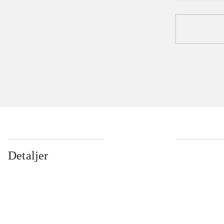
Detaljer
...
...
...
...