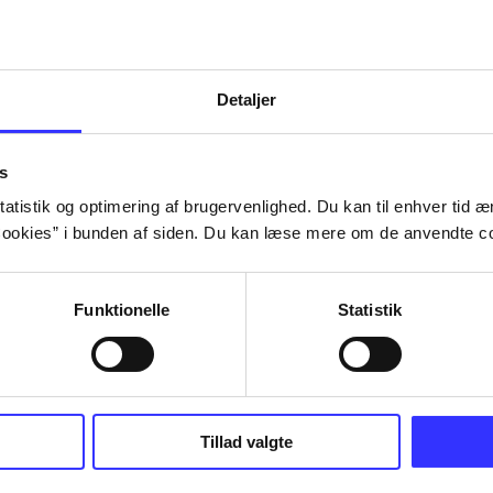
Artiklerne i
handler ofte om
lorem ipsum dolor sit amet ...
Tidsskrift
Detaljer
s
atistik og optimering af brugervenlighed. Du kan til enhver tid æn
ookies” i bunden af siden. Du kan læse mere om de anvendte co
Funktionelle
Statistik
Tillad valgte