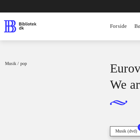
Forside
B
Musik / pop
Eurov
We ar
Musik (dvd)