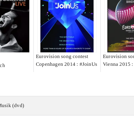
Eurovision song contest
Eurovision so
Copenhagen 2014 : #JoinUs
Vienna 2015 :
ch
bridges
usik (dvd)