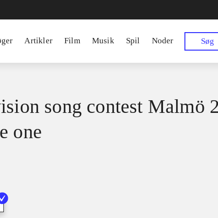
øger
Artikler
Film
Musik
Spil
Noder
Søg
ision song contest Malmö 2
e one