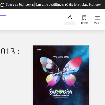
Spørg en bibliotekar
Hent dine bestillinger på dit foretrukne bibliotek
Log ind
Husk
Menu
013 :