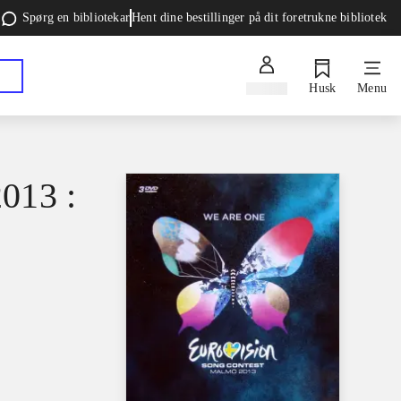
Spørg en bibliotekar
Hent dine bestillinger på dit foretrukne bibliotek
Log ind
Husk
Menu
013 :