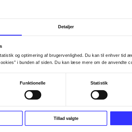
Artiklerne i
handler ofte om
lorem ipsum dolor sit amet ...
Tidsskrift
Detaljer
s
atistik og optimering af brugervenlighed. Du kan til enhver tid æn
ookies” i bunden af siden. Du kan læse mere om de anvendte co
Funktionelle
Statistik
Tillad valgte