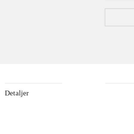
Detaljer
...
...
...
...