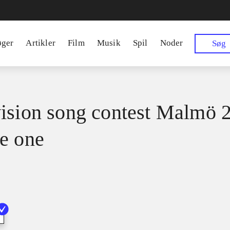
øger
Artikler
Film
Musik
Spil
Noder
Søg
ision song contest Malmö 2
e one