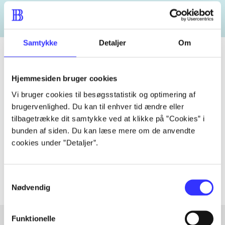
Samtykke
Detaljer
Om
Hjemmesiden bruger cookies
Tidsskrift
Vi bruger cookies til besøgsstatistik og optimering af
Artiklen er en del af
brugervenlighed. Du kan til enhver tid ændre eller
tilbagetrække dit samtykke ved at klikke på ”Cookies” i
lorem ipsum dolor sit amet ...
bunden af siden. Du kan læse mere om de anvendte
Tidsskrift
cookies under ”Detaljer”.
Artiklerne i
handler ofte om
Samtykkevalg
Nødvendig
Funktionelle