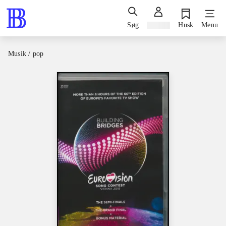
Søg
Log ind
Husk
Menu
Musik / pop