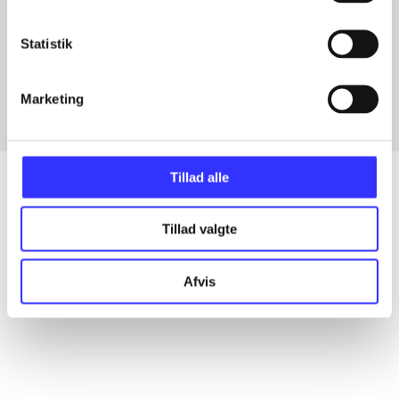
Artikler med samme emner
Statistik
Fra
Marketing
Tillad alle
Tillad valgte
Artikler
Alle registrerede artikler fordelt på udgivelser
Afvis
...
...