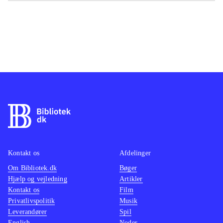
Kontakt os
Afdelinger
Om Bibliotek.dk
Bøger
Hjælp og vejledning
Artikler
Kontakt os
Film
Privatlivspolitik
Musik
Leverandører
Spil
English
Noder