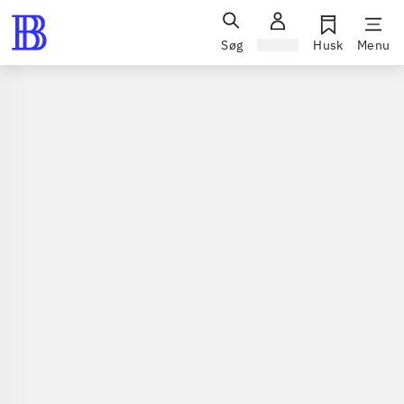
Søg
Log ind
Husk
Menu
Musik / pop