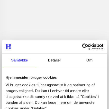
vokal
Europa
2010'erne
Samtykke
Detaljer
Om
Tidsskrift
Artiklen er en del af
Hjemmesiden bruger cookies
Vi bruger cookies til besøgsstatistik og optimering af
lorem ipsum dolor sit amet ...
brugervenlighed. Du kan til enhver tid ændre eller
Tidsskrift
tilbagetrække dit samtykke ved at klikke på ”Cookies” i
bunden af siden. Du kan læse mere om de anvendte
Artiklerne i
handler ofte om
cookies under ”Detaljer”.