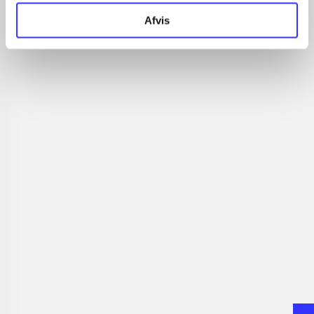
...
Afvis
...
...
...
Minder om