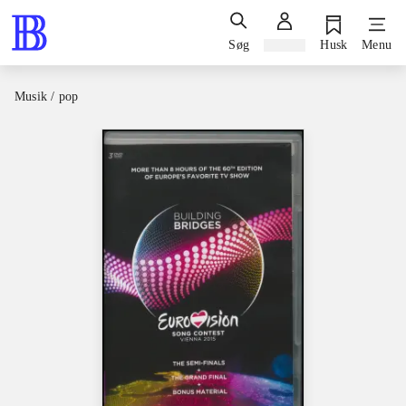
Søg
Log ind
Husk
Menu
Musik / pop