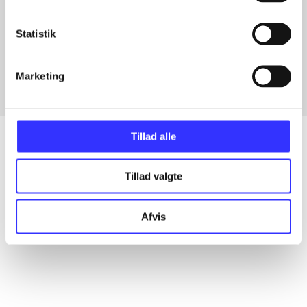
Artikler med samme emner
Statistik
Fra
Marketing
Tillad alle
Tillad valgte
Artikler
Alle registrerede artikler fordelt på udgivelser
Afvis
...
...