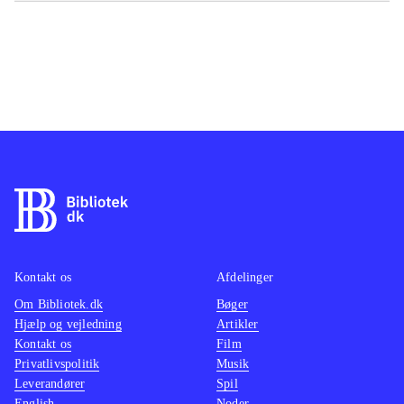
Kontakt os
Afdelinger
Om Bibliotek.dk
Bøger
Hjælp og vejledning
Artikler
Kontakt os
Film
Privatlivspolitik
Musik
Leverandører
Spil
English
Noder