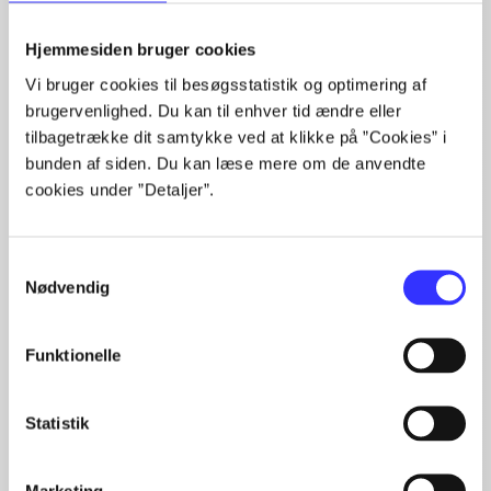
Alle registrerede artikler fordelt på udgivelser
Hjemmesiden bruger cookies
...
Vi bruger cookies til besøgsstatistik og optimering af
...
brugervenlighed. Du kan til enhver tid ændre eller
...
tilbagetrække dit samtykke ved at klikke på ”Cookies” i
...
bunden af siden. Du kan læse mere om de anvendte
...
cookies under ”Detaljer”.
Samtykkevalg
Minder om
Nødvendig
Funktionelle
Statistik
Marketing