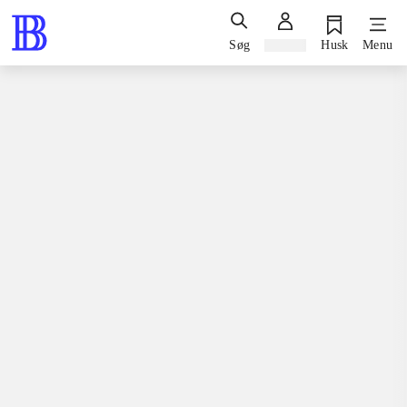
Søg
Log ind
Husk
Menu
Spil / computerspil
Playstation 3, 2012
Everyone sing