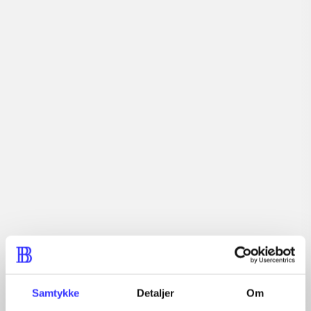
Tidsskrift
Artiklerne i
handler ofte om
Artikler med samme emner
Fra
Samtykke
Detaljer
Om
Artikler