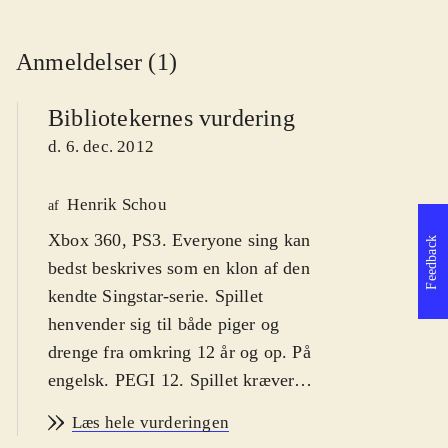
Anmeldelser (1)
Bibliotekernes vurdering
d. 6. dec. 2012
Henrik Schou
af
Xbox 360, PS3. Everyone sing kan
Feedback
bedst beskrives som en klon af den
kendte Singstar-serie. Spillet
henvender sig til både piger og
drenge fra omkring 12 år og op. På
engelsk. PEGI 12. Spillet kræver
mikrofoner
.
Læs hele vurderingen
Everyone sing låner stort set hele sit