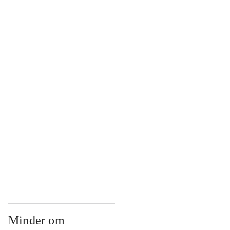
...
...
...
...
...
Minder om