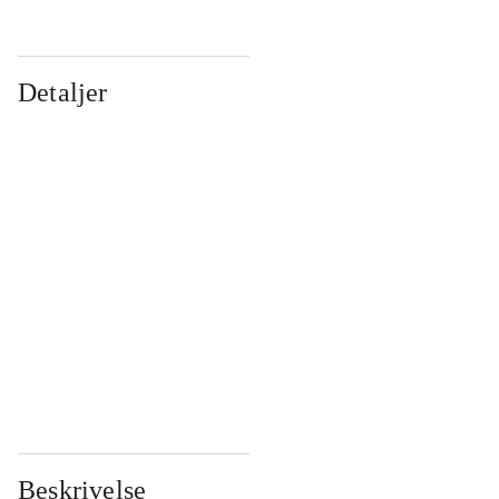
Detaljer
...
...
...
...
...
...
...
...
...
...
...
...
Beskrivelse