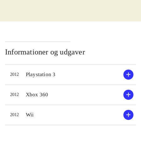
grundlæggende gameplay fra
Singstar-serien - og det er ikke
nødvendigvis negativt, for Singstar er
en rasende populær serie af karaoke-
spil. I spillet synger hver spiller i en
mikrofon og spillet registrerer hvor
Informationer og udgaver
godt deres toneleje matcher sangen
på skærmen. Rammer de tonen og
Playstation 3
2012
lejet præcist får de point - det er
rørende simpelt, så alle kan være
med. Der er 35 sange at vælge
Xbox 360
2012
mellem, men generelt er der flere
mindre berømte i denne samling end
Wii
2012
man normalt ser i et karaoke-spil.
Dog er der blevet plads til en
håndfuld eller to af rigtig gode