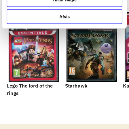
Afvis
Lego The lord of the
Starhawk
Ka
rings