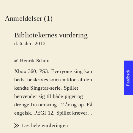
Anmeldelser (1)
Bibliotekernes vurdering
d. 6. dec. 2012
Henrik Schou
af
Xbox 360, PS3. Everyone sing kan
Feedback
bedst beskrives som en klon af den
kendte Singstar-serie. Spillet
henvender sig til både piger og
drenge fra omkring 12 år og op. På
engelsk. PEGI 12. Spillet kræver
mikrofoner
.
Læs hele vurderingen
Everyone sing låner stort set hele sit