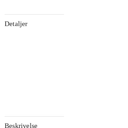
Detaljer
...
...
...
...
...
...
...
...
...
...
...
...
Beskrivelse