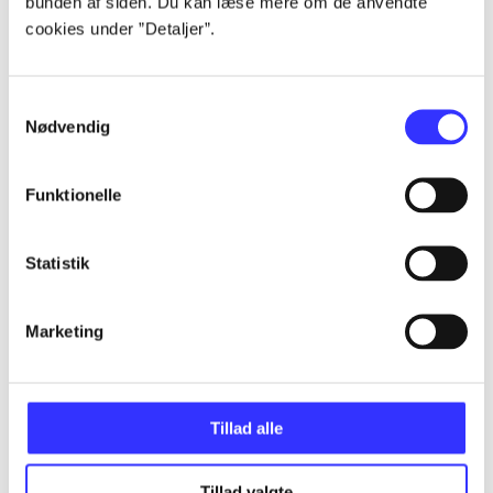
bunden af siden. Du kan læse mere om de anvendte
...
cookies under ”Detaljer”.
...
Samtykkevalg
Nødvendig
...
Funktionelle
...
Statistik
...
Marketing
Tillad alle
Minder om
Tillad valgte