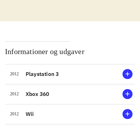
grundlæggende gameplay fra
Singstar-serien - og det er ikke
nødvendigvis negativt, for Singstar er
en rasende populær serie af karaoke-
spil. I spillet synger hver spiller i en
mikrofon og spillet registrerer hvor
Informationer og udgaver
godt deres toneleje matcher sangen
på skærmen. Rammer de tonen og
Playstation 3
2012
lejet præcist får de point - det er
rørende simpelt, så alle kan være
med. Der er 35 sange at vælge
Xbox 360
2012
mellem, men generelt er der flere
mindre berømte i denne samling end
Wii
2012
man normalt ser i et karaoke-spil.
Dog er der blevet plads til en
håndfuld eller to af rigtig gode