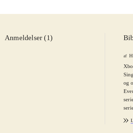
Anmeldelser (1)
Bib
H
af
Xbox
Sing
og o
Ever
seri
seri
regi
L
tone
med.