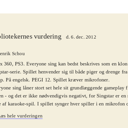
liotekernes vurdering
d. 6. dec. 2012
enrik Schou
 360, PS3. Everyone sing kan bedst beskrives som en klon
star-serie. Spillet henvender sig til både piger og drenge fr
p. På engelsk. PEGI 12. Spillet kræver mikrofoner
.
yone sing låner stort set hele sit grundlæggende gameplay f
en - og det er ikke nødvendigvis negativt, for Singstar er e
e af karaoke-spil. I spillet synger hver spiller i en mikrofon o
strerer hvor godt deres toneleje matcher sangen på skærme
æs hele vurderingen
n og lejet præcist får de point - det er rørende simpelt, så a
 Der er 35 sange at vælge mellem, men generelt er der fler