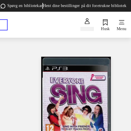
Spørg en bibliotekar
Hent dine bestillinger på dit foretrukne bibliotek
Log ind
Husk
Menu