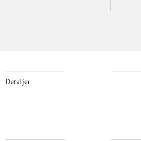
Detaljer
...
...
...
...