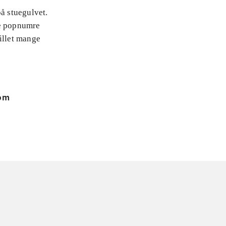
på stuegulvet.
te popnumre
illet mange
 om