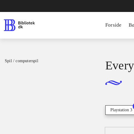
Forside
B
Spil / computerspil
Every
Playstation 3