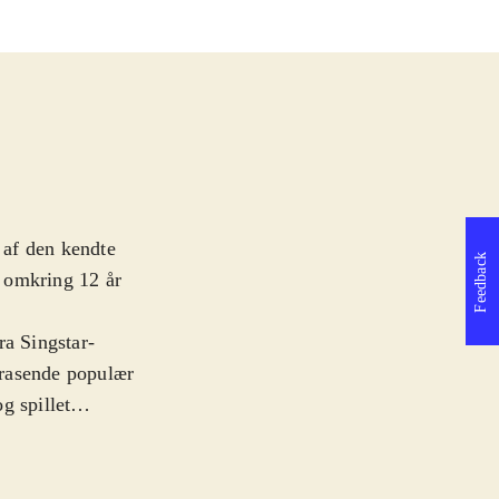
 af den kendte
Feedback
a omkring 12 år
ra Singstar-
n rasende populær
g spillet
n. Rammer de
lle kan være
e mindre