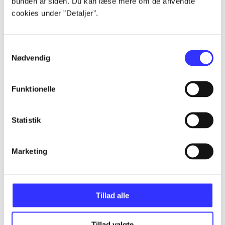
bunden af siden. Du kan læse mere om de anvendte
...
cookies under ”Detaljer”.
...
Samtykkevalg
Nødvendig
...
Funktionelle
...
Statistik
...
Marketing
Tillad alle
Minder om
Tillad valgte