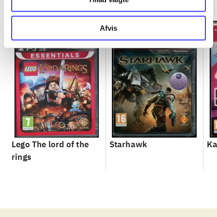
Afvis
Lego The lord of the
Starhawk
Ka
rings