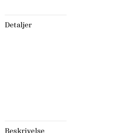
Detaljer
...
...
...
...
...
...
...
...
...
...
...
...
Beskrivelse