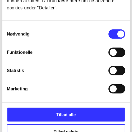
bunden af siden. Du kan læse mere om de anvendte
...
cookies under ”Detaljer”.
...
Samtykkevalg
Nødvendig
...
Funktionelle
...
Statistik
...
Marketing
Tillad alle
Minder om
Tillad valgte