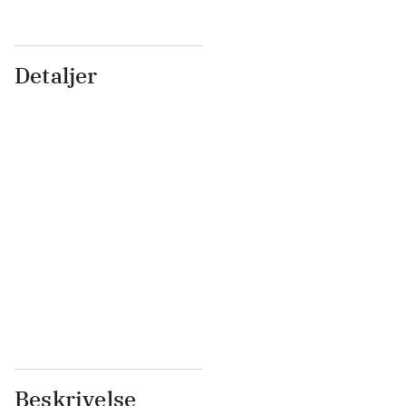
Detaljer
...
...
...
...
...
...
...
...
...
...
...
...
Beskrivelse