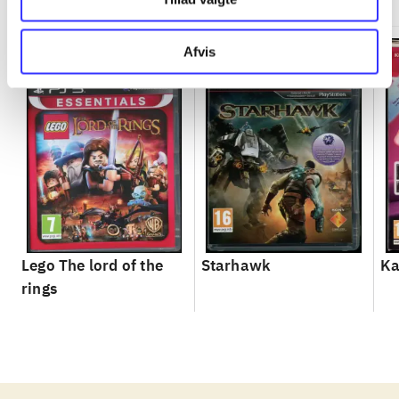
Afvis
Lego The lord of the
Starhawk
Ka
rings