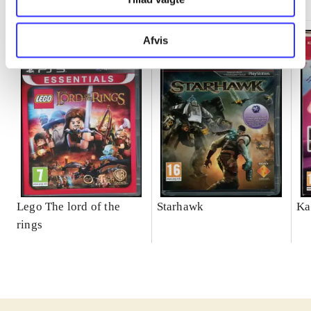
Afvis
Lego The lord of the
Starhawk
Ka
rings