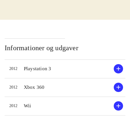
grundlæggende gameplay fra
Singstar-serien - og det er ikke
nødvendigvis negativt, for Singstar er
en rasende populær serie af karaoke-
spil. I spillet synger hver spiller i en
mikrofon og spillet registrerer hvor
Informationer og udgaver
godt deres toneleje matcher sangen
på skærmen. Rammer de tonen og
Playstation 3
2012
lejet præcist får de point - det er
rørende simpelt, så alle kan være
med. Der er 35 sange at vælge
Xbox 360
2012
mellem, men generelt er der flere
mindre berømte i denne samling end
Wii
2012
man normalt ser i et karaoke-spil.
Dog er der blevet plads til en
håndfuld eller to af rigtig gode