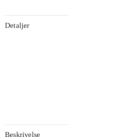
Detaljer
...
...
...
...
...
...
...
...
...
...
...
...
Beskrivelse