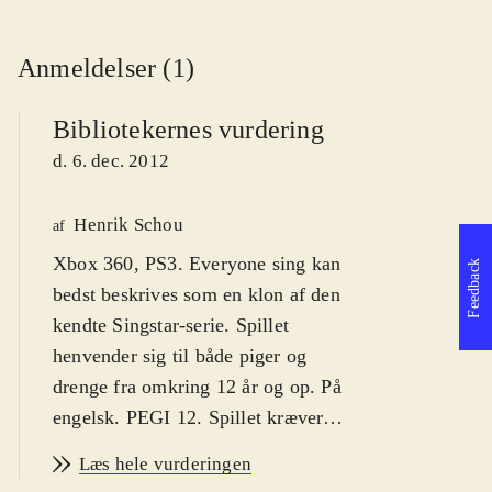
Anmeldelser (1)
Bibliotekernes vurdering
d. 6. dec. 2012
Henrik Schou
af
Xbox 360, PS3. Everyone sing kan
Feedback
bedst beskrives som en klon af den
kendte Singstar-serie. Spillet
henvender sig til både piger og
drenge fra omkring 12 år og op. På
engelsk. PEGI 12. Spillet kræver
mikrofoner
.
Læs hele vurderingen
Everyone sing låner stort set hele sit