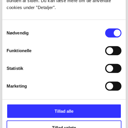
bunden af siden. Du kan læse mere om de anvendte
...
cookies under ”Detaljer”.
...
Samtykkevalg
Nødvendig
...
Funktionelle
...
Statistik
...
Marketing
Tillad alle
Minder om
Tillad valgte