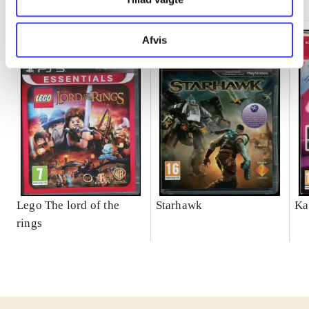
Afvis
Lego The lord of the
Starhawk
Ka
rings