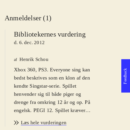
Anmeldelser (1)
Bibliotekernes vurdering
d. 6. dec. 2012
Henrik Schou
af
Xbox 360, PS3. Everyone sing kan
Feedback
bedst beskrives som en klon af den
kendte Singstar-serie. Spillet
henvender sig til både piger og
drenge fra omkring 12 år og op. På
engelsk. PEGI 12. Spillet kræver
mikrofoner
.
Læs hele vurderingen
Everyone sing låner stort set hele sit