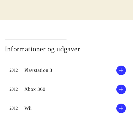
grundlæggende gameplay fra
Singstar-serien - og det er ikke
nødvendigvis negativt, for Singstar er
en rasende populær serie af karaoke-
spil. I spillet synger hver spiller i en
mikrofon og spillet registrerer hvor
Informationer og udgaver
godt deres toneleje matcher sangen
på skærmen. Rammer de tonen og
Playstation 3
2012
lejet præcist får de point - det er
rørende simpelt, så alle kan være
med. Der er 35 sange at vælge
Xbox 360
2012
mellem, men generelt er der flere
mindre berømte i denne samling end
Wii
2012
man normalt ser i et karaoke-spil.
Dog er der blevet plads til en
håndfuld eller to af rigtig gode