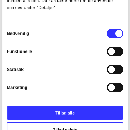
bunden af siden. Du kan læse mere om de anvendte
...
cookies under ”Detaljer”.
...
Samtykkevalg
Nødvendig
...
Funktionelle
...
Statistik
...
Marketing
Tillad alle
Minder om
Tillad valgte