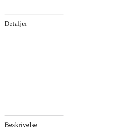
Detaljer
...
...
...
...
...
...
...
...
...
...
...
...
Beskrivelse