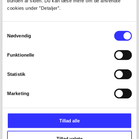
bunden af siden. Du kan læse mere om de anvendte
...
cookies under ”Detaljer”.
...
Samtykkevalg
Nødvendig
...
Funktionelle
...
Statistik
...
Marketing
Tillad alle
Minder om
Tillad valgte