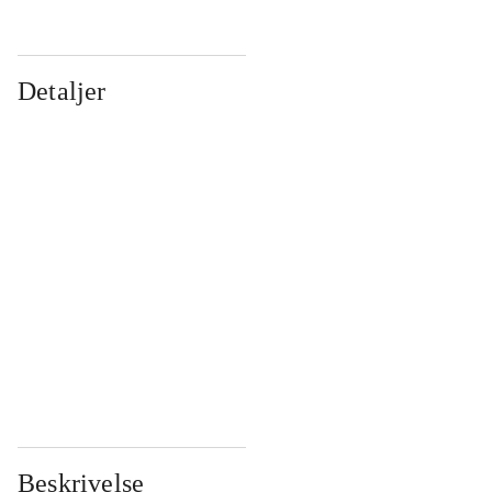
Detaljer
...
...
...
...
...
...
...
...
...
...
...
...
Beskrivelse