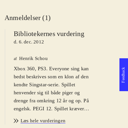
Anmeldelser (1)
Bibliotekernes vurdering
d. 6. dec. 2012
Henrik Schou
af
Xbox 360, PS3. Everyone sing kan
Feedback
bedst beskrives som en klon af den
kendte Singstar-serie. Spillet
henvender sig til både piger og
drenge fra omkring 12 år og op. På
engelsk. PEGI 12. Spillet kræver
mikrofoner
.
Læs hele vurderingen
Everyone sing låner stort set hele sit