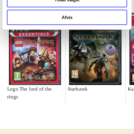
Afvis
Lego The lord of the
Starhawk
Ka
rings