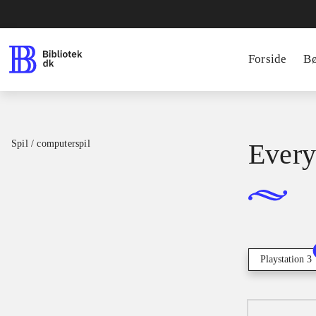
Forside
B
Spil / computerspil
Every
Playstation 3