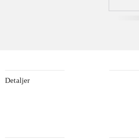
Detaljer
...
...
...
...