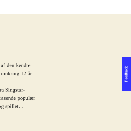
 af den kendte
Feedback
a omkring 12 år
ra Singstar-
n rasende populær
g spillet
n. Rammer de
lle kan være
e mindre