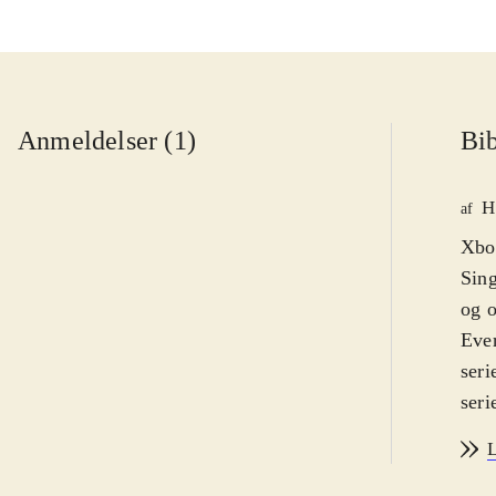
Anmeldelser (1)
Bib
H
af
Xbox
Sing
og o
Ever
seri
seri
regi
L
tone
med.