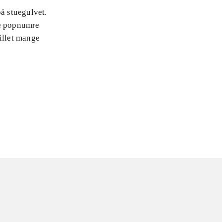
på stuegulvet.
te popnumre
illet mange