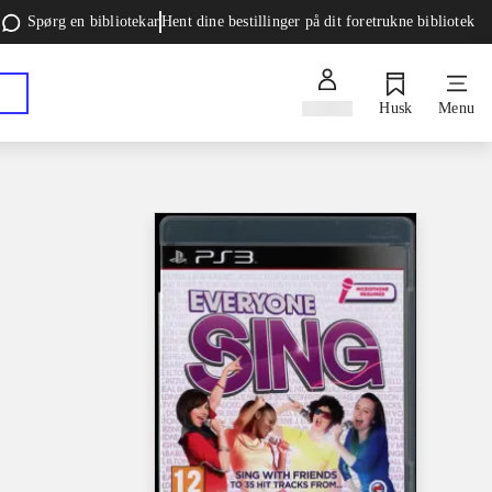
Spørg en bibliotekar
Hent dine bestillinger på dit foretrukne bibliotek
Log ind
Husk
Menu