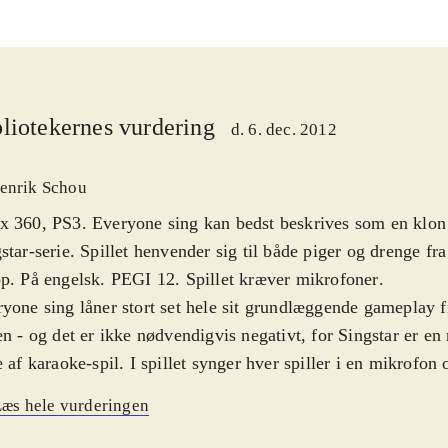
liotekernes vurdering
d. 6. dec. 2012
enrik Schou
 360, PS3. Everyone sing kan bedst beskrives som en klon
star-serie. Spillet henvender sig til både piger og drenge fr
p. På engelsk. PEGI 12. Spillet kræver mikrofoner
.
yone sing låner stort set hele sit grundlæggende gameplay f
en - og det er ikke nødvendigvis negativt, for Singstar er e
e af karaoke-spil. I spillet synger hver spiller i en mikrofon o
strerer hvor godt deres toneleje matcher sangen på skærme
æs hele vurderingen
n og lejet præcist får de point - det er rørende simpelt, så a
 Der er 35 sange at vælge mellem, men generelt er der fler