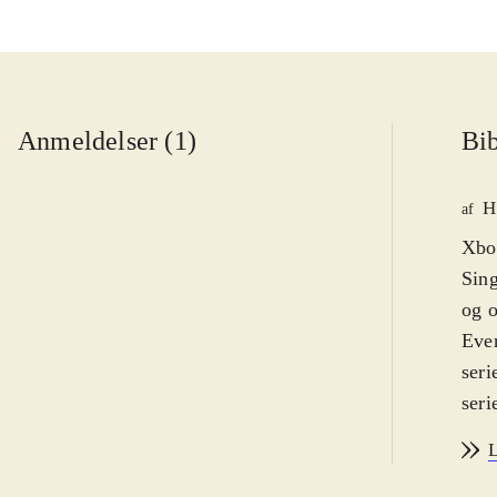
Anmeldelser (1)
Bib
H
af
Xbox
Sing
og o
Ever
seri
seri
regi
L
tone
med.