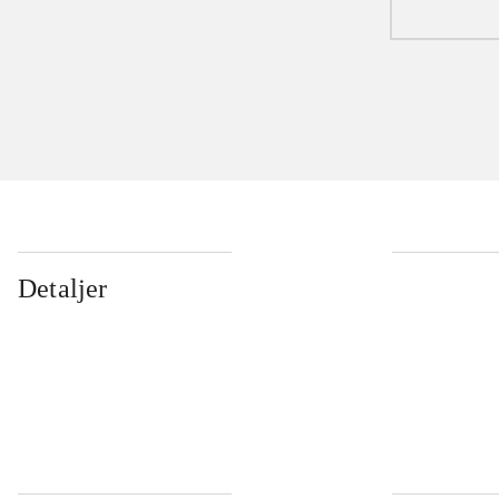
Detaljer
...
...
...
...