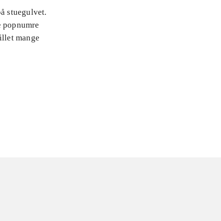
på stuegulvet.
te popnumre
illet mange