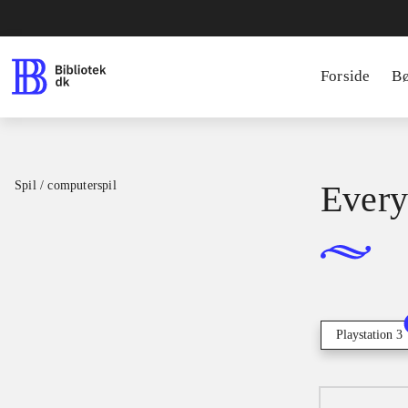
Forside
B
Spil / computerspil
Every
Playstation 3