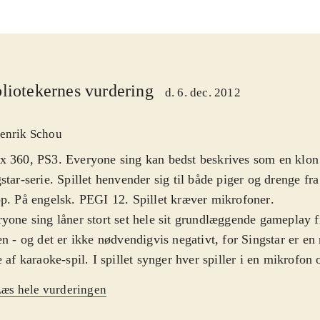
liotekernes vurdering
d. 6. dec. 2012
enrik Schou
 360, PS3. Everyone sing kan bedst beskrives som en klon
star-serie. Spillet henvender sig til både piger og drenge fr
p. På engelsk. PEGI 12. Spillet kræver mikrofoner
.
yone sing låner stort set hele sit grundlæggende gameplay f
en - og det er ikke nødvendigvis negativt, for Singstar er e
e af karaoke-spil. I spillet synger hver spiller i en mikrofon o
strerer hvor godt deres toneleje matcher sangen på skærme
æs hele vurderingen
n og lejet præcist får de point - det er rørende simpelt, så a
 Der er 35 sange at vælge mellem, men generelt er der fler