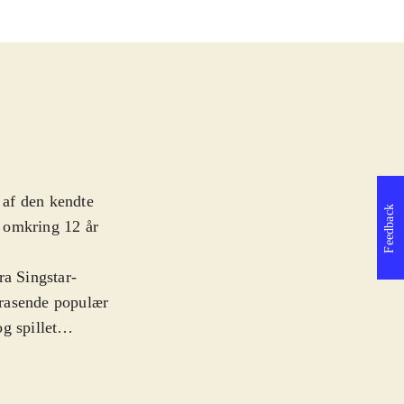
 af den kendte
Feedback
a omkring 12 år
ra Singstar-
n rasende populær
g spillet
n. Rammer de
lle kan være
e mindre