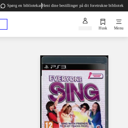
Spørg en bibliotekar
Hent dine bestillinger på dit foretrukne bibliotek
Log ind
Husk
Menu