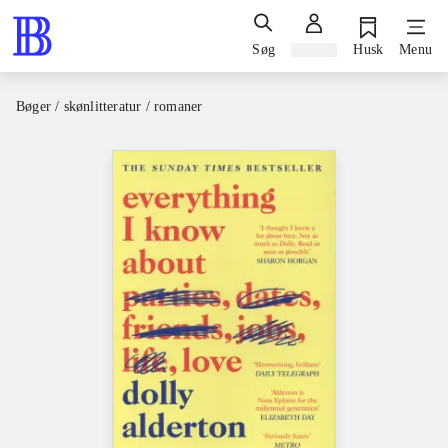
Søg
Log ind
Husk
Menu
Bøger / skønlitteratur / romaner