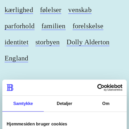
kærlighed
følelser
venskab
parforhold
familien
forelskelse
identitet
storbyen
Dolly Alderton
England
Lignende emneord
Samtykke
Detaljer
Om
heste
børnebøger
ridning
hestesygdomme
vokal
Hjemmesiden bruger cookies