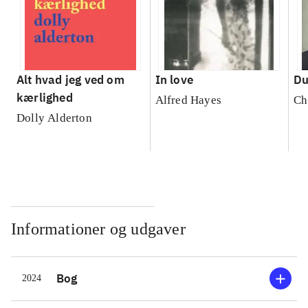
Alt hvad jeg ved om
In love
Du
kærlighed
Alfred Hayes
Ch
Dolly Alderton
Informationer og udgaver
Bog
2024