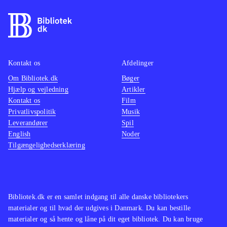
multiplayer, og især hvis man spiller
med nogen på samme niveau som én
selv. Det er lykkedes udviklerne at
balancere soldater og monster så
Kontakt os
Afdelinger
godt, at soldaterne først er jægerne -
Om Bibliotek.dk
Bøger
men når monsteret har udviklet sig
Hjælp og vejledning
Artikler
større, er det nærmere omvendt. Der
Kontakt os
Film
er forskellige multiplayerbaner og -
Privatlivspolitik
Musik
Leverandører
former, som alle er ret vellykkede.
Spil
English
Noder
Grafik og lyd ligger i topklassen.
Tilgængelighedserklæring
Solo er muligt, men det er i
multiplayer, at oplevelsen er bedst.
Multiplayer kræver personligt
Gold/Plus-abonnement. PEGI: 16 og
Bibliotek.dk er en samlet indgang til alle danske bibliotekers
materialer og til hvad der udgives i Danmark. Du kan bestille
ikon for grimt sprog
.
materialer og så hente og låne på dit eget bibliotek. Du kan bruge
Lignende er fx
Left 4 dead 2
, som