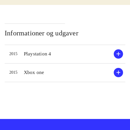
giver skade. Trapper, som lægger
fælder. Support, som kan lægge
skjold eller tilkalde luftstøtte, og
endelig Medic, som kan helbrede de
Informationer og udgaver
andre soldater. Den femte spiller har
rollen som monster. I forskellige
Playstation 4
2015
miljøer på planeten Shear, skal de
kæmpe mod hinanden. I starten er
monsteret lille, men kan udvikle sig
Xbox one
2015
meget større og farligere. Kun hvis
soldaterne arbejder sammen som et
team, kan de vinde over monsteret.
Sprog: engelsk
.
Det asymmetriske gameplay er
forfriskende nyt og ofte ekstremt
underholdende. Spillet er bedst i