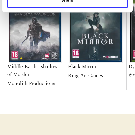
Afvis
Middle-Earth - shadow
Black Mirror
Dy
of Mordor
go
King Art Games
Monolith Productions