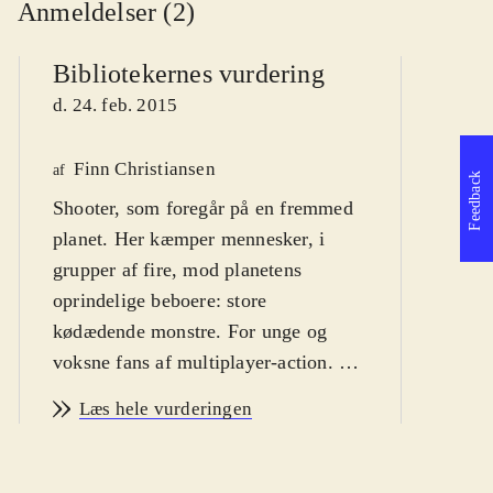
Anmeldelser (2)
Bibliotekernes vurdering
d. 24. feb. 2015
Finn Christiansen
af
Po
Feedback
Shooter, som foregår på en fremmed
J
af
planet. Her kæmper mennesker, i
d
grupper af fire, mod planetens
oprindelige beboere: store
kødædende monstre. For unge og
voksne fans af multiplayer-action
.
Evolve er en såkaldt asymmetrisk
Læs hele vurderingen
shooter, hvor fire personer spiller
sammen mod én. De fire soldater har
hver en specifik rolle: Assault, som