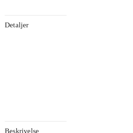
Detaljer
...
...
...
...
...
...
...
...
...
...
...
...
Beskrivelse