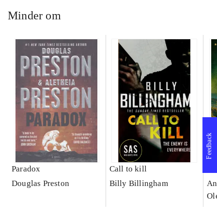
Minder om
Feedback
Paradox
Call to kill
Gu
Douglas Preston
Billy Billingham
An
Ol