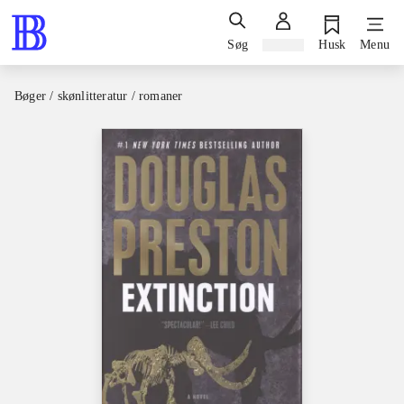
Søg
Log ind
Husk
Menu
Bøger / skønlitteratur / romaner