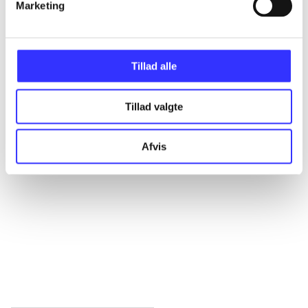
Marketing
Alle registrerede artikler fordelt på udgivelser
...
Tillad alle
...
Tillad valgte
...
Afvis
...
...