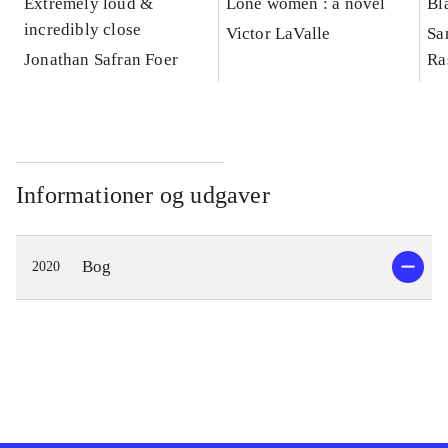
Extremely loud &
Lone women : a novel
Bl
incredibly close
Victor LaValle
Sa
Jonathan Safran Foer
Ra
Informationer og udgaver
Bog
2020