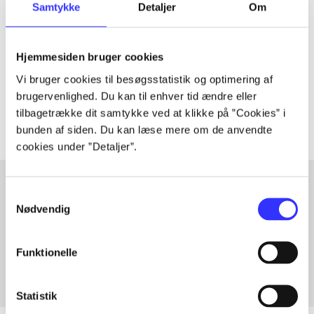
Samtykke
Detaljer
Om
Artiklen er en del af
lorem ipsum dolor sit amet ...
Hjemmesiden bruger cookies
Tidsskrift
Vi bruger cookies til besøgsstatistik og optimering af
Artiklerne i
handler ofte om
brugervenlighed. Du kan til enhver tid ændre eller
tilbagetrække dit samtykke ved at klikke på ”Cookies” i
bunden af siden. Du kan læse mere om de anvendte
cookies under ”Detaljer”.
Samtykkevalg
Nødvendig
Artikler med samme emner
Fra
Funktionelle
Statistik