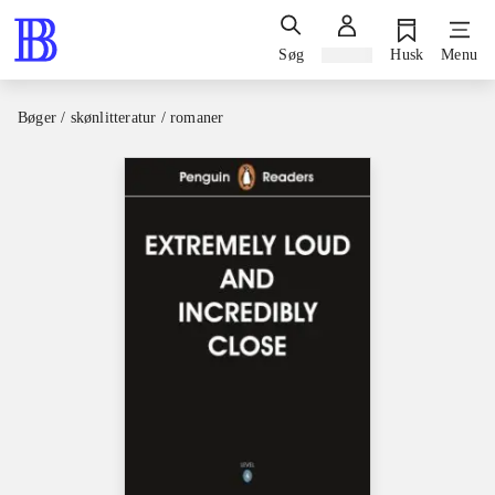
Søg
Log ind
Husk
Menu
Bøger / skønlitteratur / romaner