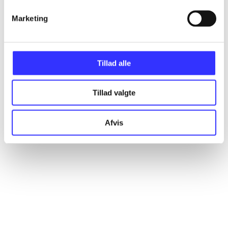
Marketing
Artikler
Alle registrerede artikler fordelt på udgivelser
Tillad alle
...
Tillad valgte
...
Afvis
...
...
...