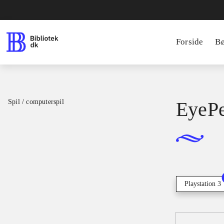
Forside
B
Spil / computerspil
EyePe
Playstation 3