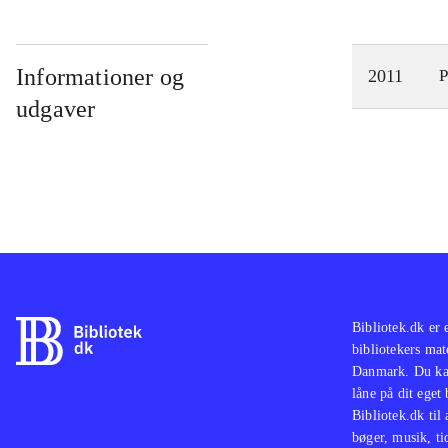
Informationer og
2011
P
udgaver
Bibliotek.dk er 
bibliotekers mat
Danmark. Du kan
låne på dit eget
Bibliotek.dk til
bøger, musik, tid