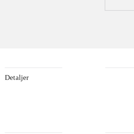
Detaljer
...
...
...
...