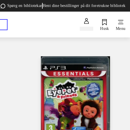
Spørg en bibliotekar
Hent dine bestillinger på dit foretrukne bibliotek
Log ind
Husk
Menu