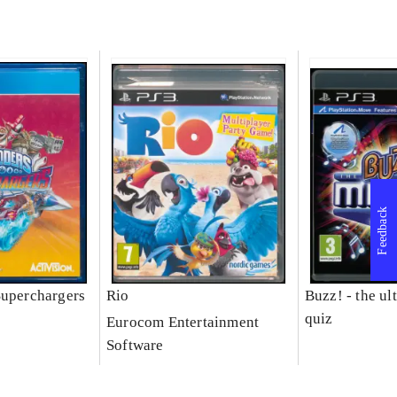
Feedback
Superchargers
Rio
Buzz! - the ul
quiz
Eurocom Entertainment
Software