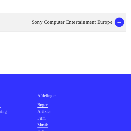
Sony Computer Entertainment Europe
Afdelinger
k
Bøger
ning
Artikler
Film
Musik