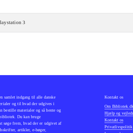
laystation 3
en samlet indgang til alle danske
Kontakt os
erialer og til hvad der udgives i
Om Bibliotek.d
 bestille materialer og så hente og
Hjælp og vejled
 bibliotek. Du kan bruge
Kontakt os
 at søge frem, hvad der er udgivet af
Privatlivspolitik
sskrifter, artikler, e-bøger,