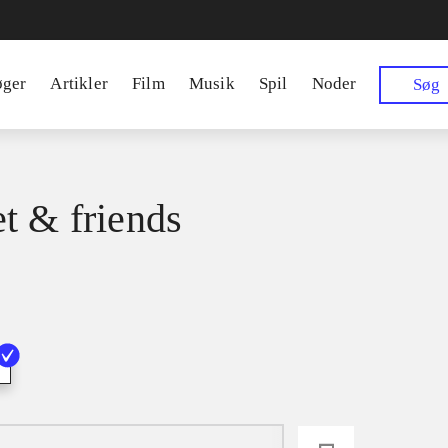
øger
Artikler
Film
Musik
Spil
Noder
Søg
t & friends