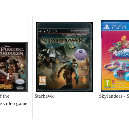
f the
Starhawk
Skylanders - 
he video game