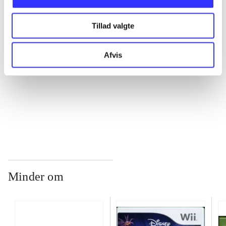
...
Tillad valgte
...
Afvis
...
...
Minder om