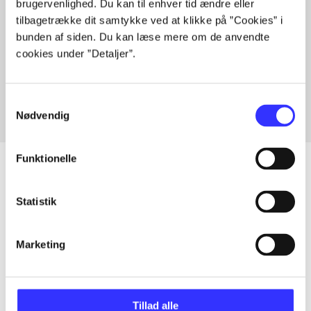
brugervenlighed. Du kan til enhver tid ændre eller
tilbagetrække dit samtykke ved at klikke på ”Cookies” i
bunden af siden. Du kan læse mere om de anvendte
Artikler med samme emner
cookies under ”Detaljer”.
Fra
Samtykkevalg
Nødvendig
Funktionelle
Statistik
Artikler
Alle registrerede artikler fordelt på udgivelser
Marketing
...
Tillad alle