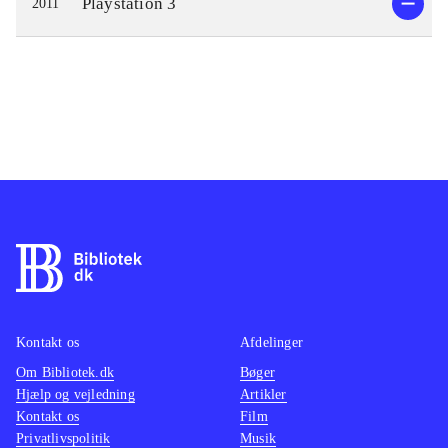
Playstation 3
2011
Kontakt os
Afdelinger
Om Bibliotek.dk
Bøger
Hjælp og vejledning
Artikler
Kontakt os
Film
Privatlivspolitik
Musik