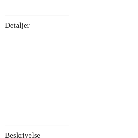
Detaljer
...
...
...
...
...
...
...
...
...
...
...
...
Beskrivelse