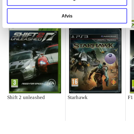
Minder om
Afvis
Shift 2 unleashed
Starhawk
F1