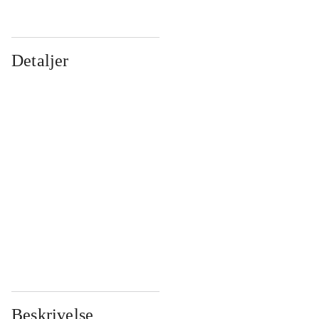
Detaljer
...
...
...
...
...
...
...
...
...
...
...
...
Beskrivelse