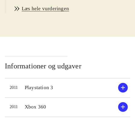
mest dedikerede og tålmodige kan
Læs hele vurderingen
være med, og man skal være mindst
14 år for at forstå de mange
muligheder og konsekvenser ved
bilernes indstillinger. Sproget er
engelsk. PEGI: 3
.
Sidste år startede Codemasters en ny
F1-serie til spillekonsollerne og pc.
Informationer og udgaver
Spillet blev berømt og berygtet for
den ultrahøje realisme og stejle
Playstation 3
2011
indlæringskurve. Her i 2011-
versionen bygger Codemasters videre
på den realistiske tilgang. Man kan
Xbox 360
2011
godt nok justere sværhedsgraden ved
at slå diverse driving assists til, men
de konkurrerende biler er generelt