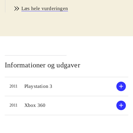
mest dedikerede og tålmodige kan
Læs hele vurderingen
være med, og man skal være mindst
14 år for at forstå de mange
muligheder og konsekvenser ved
bilernes indstillinger. Sproget er
engelsk. PEGI: 3
.
Sidste år startede Codemasters en ny
F1-serie til spillekonsollerne og pc.
Informationer og udgaver
Spillet blev berømt og berygtet for
den ultrahøje realisme og stejle
Playstation 3
2011
indlæringskurve. Her i 2011-
versionen bygger Codemasters videre
på den realistiske tilgang. Man kan
Xbox 360
2011
godt nok justere sværhedsgraden ved
at slå diverse driving assists til, men
de konkurrerende biler er generelt