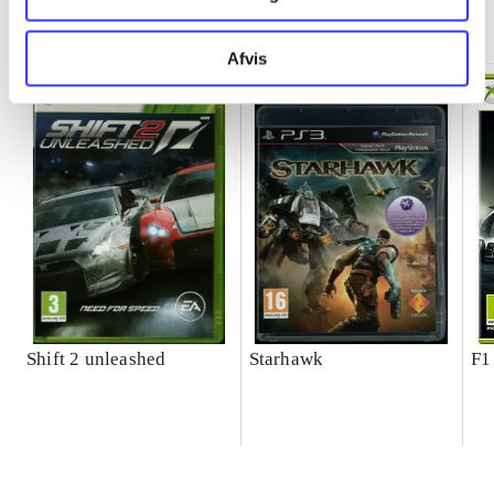
Minder om
Afvis
Shift 2 unleashed
Starhawk
F1