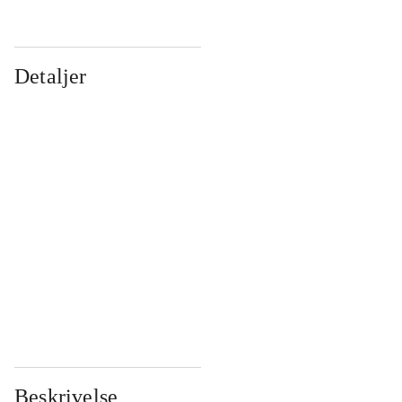
Detaljer
...
...
...
...
...
...
...
...
...
...
...
...
Beskrivelse